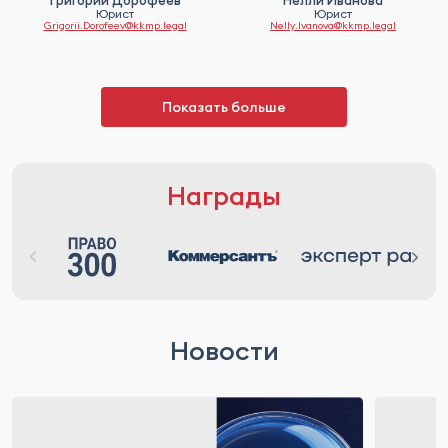
Григорий Дорофеев
Нелли Иванова
Юрист
Юрист
Grigorii.Dorofeev@kkmp.legal
Nelly.Ivanova@kkmp.legal
Показать больше
Награды
Новости