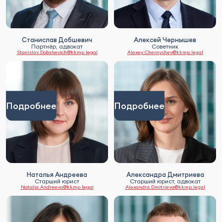
Станислав Добшевич
Алексей Чернышев
Партнёр, адвокат
Советник
Stanislav.Dobshevich@kkmp.legal
Alexey.Chernyshev@kkmp.legal
Подробнее
Подробнее
Наталья Андреева
Александра Дмитриева
Старший юрист
Старший юрист, адвокат
Natalia.Andreeva@kkmp.legal
Alexandra.Dmitrieva@kkmp.legal