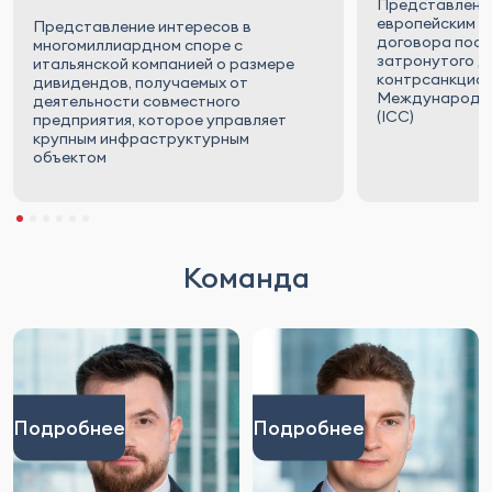
Представление
решений в России и за рубежом
европейским п
Представление интересов в
анализ и разработка положений о
договора пост
многомиллиардном споре с
разрешении споров в контрактах, включая
затронутого д
итальянской компанией о размере
выбор арбитражного учреждения,
контрсанкцион
дивидендов, получаемых от
применимого права, места арбитража и
Международно
деятельности совместного
порядка формирования состава арбитража
(IСС)
предприятия, которое управляет
с учетом внешнеполитических и санкционных
крупным инфраструктурным
рисков
объектом
Команда
Подробнее
Подробнее