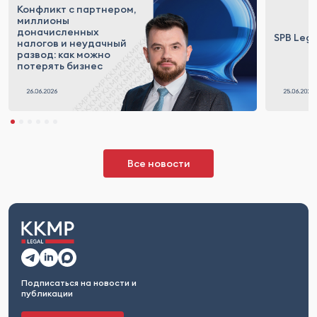
Конфликт с партнером,
миллионы
доначисленных
SPB Lega
налогов и неудачный
развод: как можно
потерять бизнес
Все новости
Подписаться на новости и
публикации