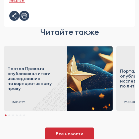
ссылке.
Читайте также
Портал Право.ru
Портал 
опубликовал итоги
опублик
исследования
исслед
по корпоративному
по лити
праву
Все новости