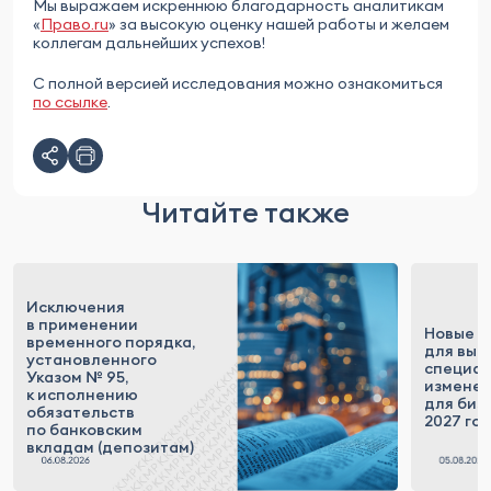
Мы выражаем искреннюю благодарность аналитикам
«
Право.ru
» за высокую оценку нашей работы и желаем
коллегам дальнейших успехов!
С полной версией исследования можно ознакомиться
по ссылке
.
Читайте также
Исключения
в применении
Новые п
временного порядка,
для выс
установленного
специал
Указом № 95,
измене
к исполнению
для бизн
обязательств
2027 го
по банковским
вкладам (депозитам)