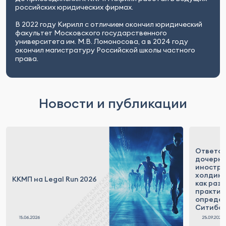
российских юридических фирмах.
В 2022 году Кирилл с отличием окончил юридический
факультет Московского государственного
университета им. М.В. Ломоносова, а в 2024 году
окончил магистратуру Российской школы частного
права.
Новости и публикации
Ответст
дочерни
иностр
холдинг
ККМП на Legal Run 2026
как раз
практик
определ
Ситибан