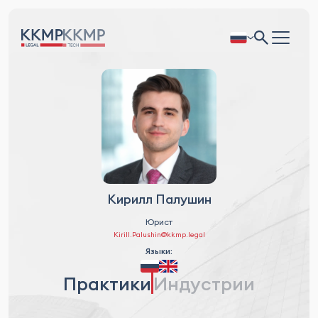
Кирилл Палушин
Юрист
Kirill.Palushin@kkmp.legal
Языки:
Практики
Индустрии