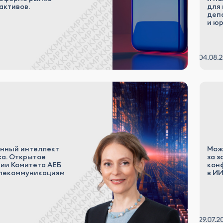
активов.
для
деп
и ю
нный интеллект
Мож
са. Открытое
за з
ии Комитета АЕБ
кон
елекоммуникациям
в И