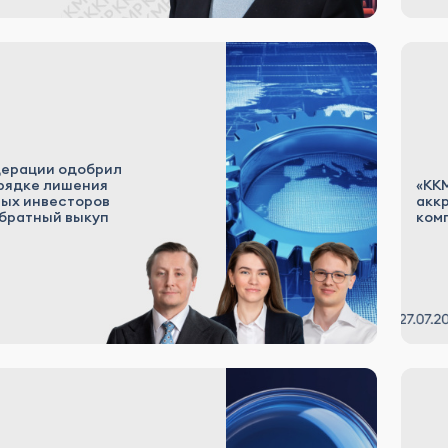
ерации одобрил
орядке лишения
«ККМ
ых инвесторов
акк
обратный выкуп
ком