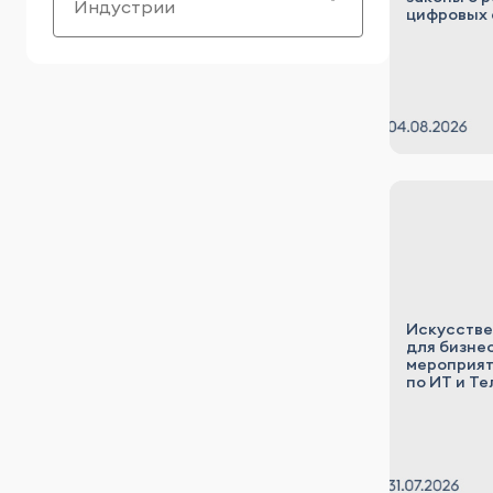
Индустрии
цифровых 
Искусстве
для бизне
мероприят
по ИТ и Т