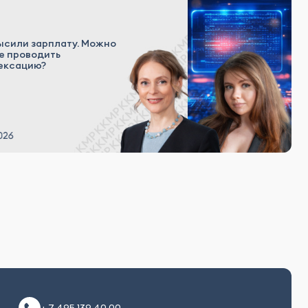
ысили зарплату. Можно
е проводить
ексацию?
+ 7 495 139 40 00