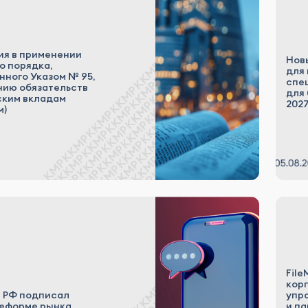
я в применении
Нов
о порядка,
для
нного Указом № 95,
спе
нию обязательств
для 
ским вкладам
2027
м)
File
кор
 РФ подписал
упр
реформе рынка
и па