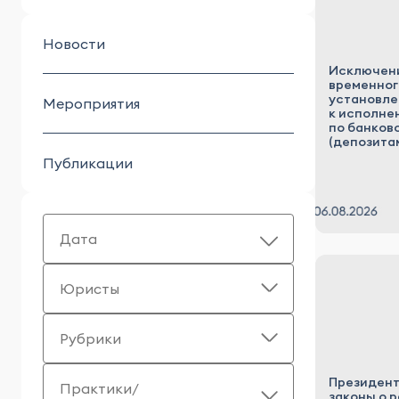
Новости
Исключени
временног
установле
Мероприятия
к исполне
по банков
(депозита
Публикации
Дата
Юристы
Рубрики
Президент
Практики/
законы о 