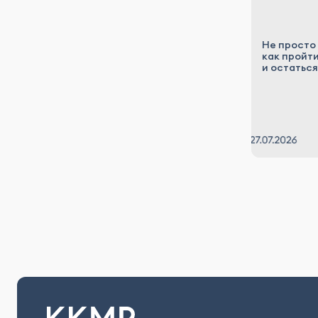
Не просто
как пройт
и остатьс