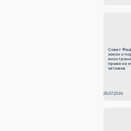
Совет Фед
закон о п
иностранн
права на 
активов