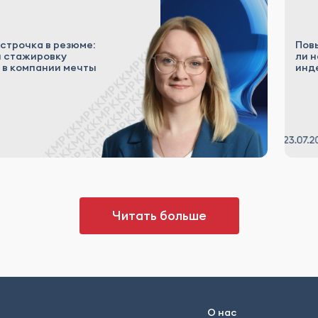
 строчка в резюме:
Пов
и стажировку
ли н
я в компании мечты
инд
Читать больше
О нас