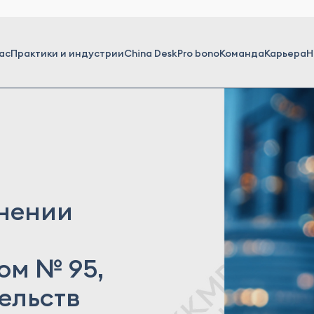
ас
Практики и индустрии
China Desk
Pro bono
Команда
Карьера
Н
нении
ом № 95,
ельств