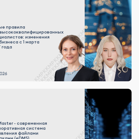
ые правила
 высококвалифицированных
циалистов: изменения
бизнеса с 1 марта
 года
Master - современная
поративная система
авления файлами
пками (eDMS)