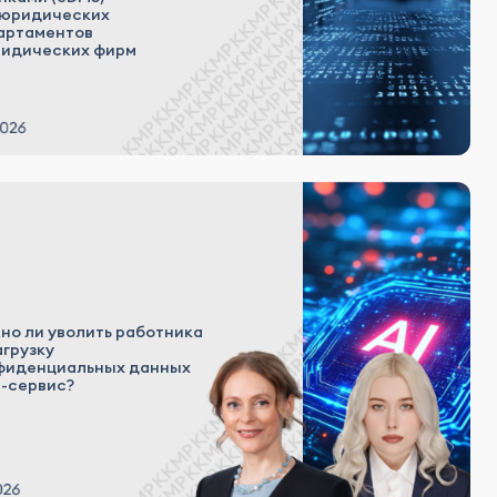
 юридических
артаментов
ридических фирм
но ли уволить работника
агрузку
фиденциальных данных
И-сервис?