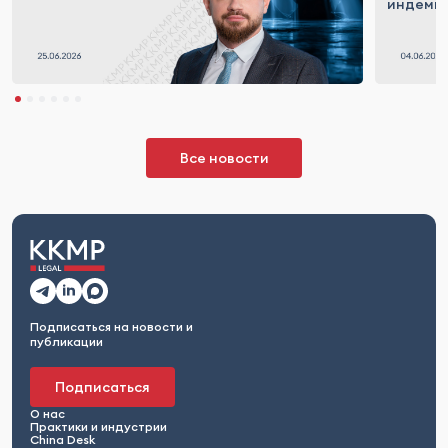
индемн
Все новости
Подписаться на новости и
публикации
Подписаться
О нас
Практики и индустрии
China Desk