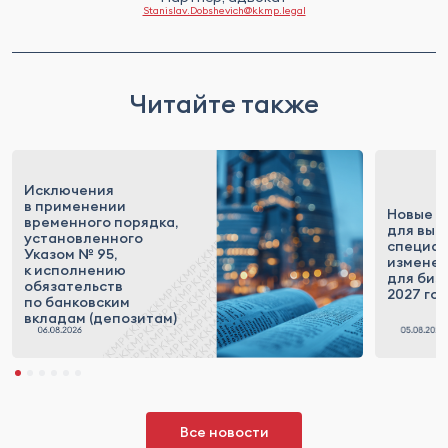
Stanislav.Dobshevich@kkmp.legal
Читайте также
Исключения
в применении
Новые п
временного порядка,
для выс
установленного
специал
Указом № 95,
измене
к исполнению
для бизн
обязательств
2027 го
по банковским
вкладам (депозитам)
Все новости