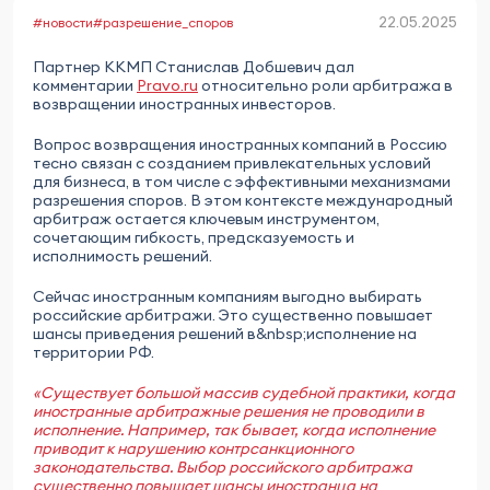
22.05.2025
#новости
#разрешение_споров
Партнер ККМП Станислав Добшевич дал
комментарии
Pravo.ru
относительно роли арбитража в
возвращении иностранных инвесторов.
Вопрос возвращения иностранных компаний в Россию
тесно связан с созданием привлекательных условий
для бизнеса, в том числе с эффективными механизмами
разрешения споров. В этом контексте международный
арбитраж остается ключевым инструментом,
сочетающим гибкость, предсказуемость и
исполнимость решений.
Сейчас иностранным компаниям выгодно выбирать
российские арбитражи. Это существенно повышает
шансы приведения решений в&nbsp;исполнение на
территории РФ.
«Существует большой массив судебной практики, когда
иностранные арбитражные решения не проводили в
исполнение. Например, так бывает, когда исполнение
приводит к нарушению контрсанкционного
законодательства. Выбор российского арбитража
существенно повышает шансы иностранца на