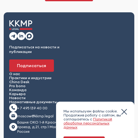
Подписаться на новости и
публикации
Подписаться
О нас
Практики и индустрии
China Desk
Pro bono
Команда
Карьера
Новости
Нормативные документы
+ 7 495 139 40 00
Мы используем файлы cookie.
Продолжив работу с сайтом, вы
moscow@kkmp.legal
соглашаетесь с
Политикой
Башня ОКО 1-й Красногвардейский
обработки персональных
проезд, д.21, стр.1 Москва 123112,
данных
Россия