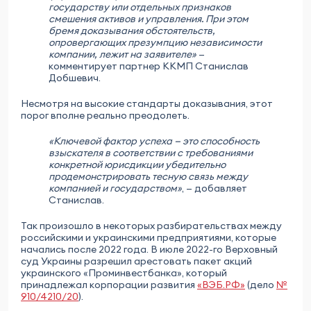
государству или отдельных признаков
смешения активов и управления. При этом
бремя доказывания обстоятельств,
опровергающих презумпцию независимости
компании, лежит на заявителе»
—
комментирует партнер ККМП Станислав
Добшевич.
Несмотря на высокие стандарты доказывания, этот
порог вполне реально преодолеть.
«Ключевой фактор успеха — это способность
взыскателя в соответствии с требованиями
конкретной юрисдикции убедительно
продемонстрировать тесную связь между
компанией и государством»
, — добавляет
Станислав.
Так произошло в некоторых разбирательствах между
российскими и украинскими предприятиями, которые
начались после 2022 года. В июле 2022-го Верховный
суд Украины разрешил арестовать пакет акций
украинского «Проминвестбанка», который
принадлежал корпорации развития
«ВЭБ.РФ»
(дело
№
910/4210/20
).