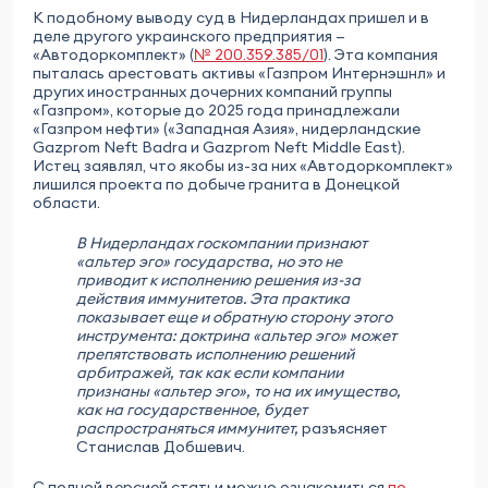
К подобному выводу суд в Нидерландах пришел и в
деле другого украинского предприятия —
«Автодоркомплект» (
№ 200.359.385/01
). Эта компания
пыталась арестовать активы «Газпром Интернэшнл» и
других иностранных дочерних компаний группы
«Газпром», которые до 2025 года принадлежали
«Газпром нефти» («Западная Азия», нидерландские
Gazprom Neft Badra и Gazprom Neft Middle East).
Истец заявлял, что якобы из-за них «Автодоркомплект»
лишился проекта по добыче гранита в Донецкой
области.
В Нидерландах госкомпании признают
«альтер эго» государства, но это не
приводит к исполнению решения из-за
действия иммунитетов. Эта практика
показывает еще и обратную сторону этого
инструмента: доктрина «альтер эго» может
препятствовать исполнению решений
арбитражей, так как если компании
признаны «альтер эго», то на их имущество,
как на государственное, будет
распространяться иммунитет,
разъясняет
Станислав Добшевич.
С полной версией статьи можно ознакомиться
по