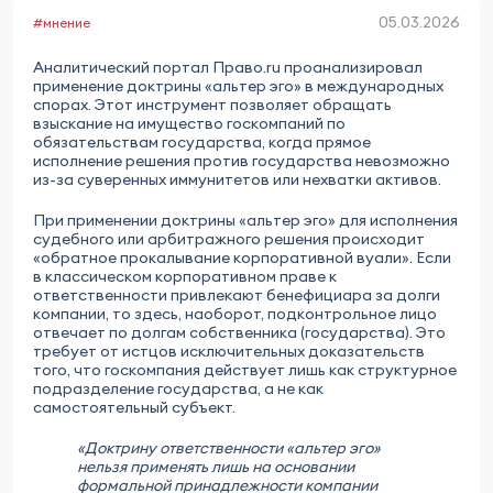
05.03.2026
#мнение
Аналитический портал Право.ru проанализировал
применение доктрины «альтер эго» в международных
спорах. Этот инструмент позволяет обращать
взыскание на имущество госкомпаний по
обязательствам государства, когда прямое
исполнение решения против государства невозможно
из-за суверенных иммунитетов или нехватки активов.
При применении доктрины «альтер эго» для исполнения
судебного или арбитражного решения происходит
«обратное прокалывание корпоративной вуали». Если
в классическом корпоративном праве к
ответственности привлекают бенефициара за долги
компании, то здесь, наоборот, подконтрольное лицо
отвечает по долгам собственника (государства). Это
требует от истцов исключительных доказательств
того, что госкомпания действует лишь как структурное
подразделение государства, а не как
самостоятельный субъект.
«Доктрину ответственности «альтер эго»
нельзя применять лишь на основании
формальной принадлежности компании