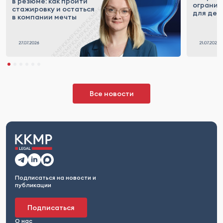
в резюме: как пройти
огранич
стажировку и остаться
для деп
в компании мечты
Все новости
Подписаться на новости и
публикации
Подписаться
О нас