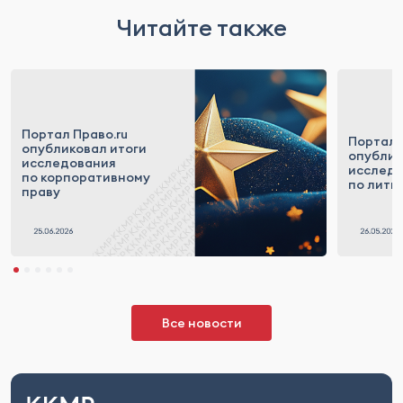
Читайте также
Портал Право.ru
Портал 
опубликовал итоги
опублик
исследования
исслед
по корпоративному
по лити
праву
Все новости