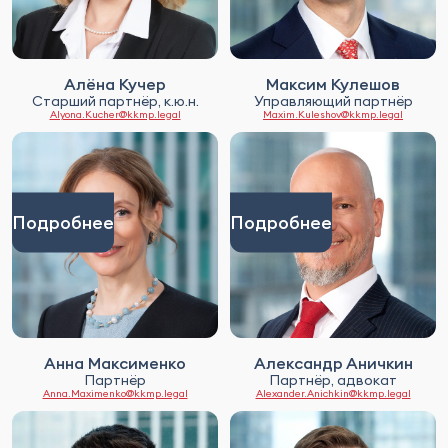
Алёна Кучер
Максим Кулешов
Старший партнёр, к.ю.н.
Управляющий партнёр
Alyona.Kucher@kkmp.legal
Maxim.Kuleshov@kkmp.legal
Подробнее
Подробнее
Анна Максименко
Александр Аничкин
Партнёр
Партнёр, адвокат
Anna.Maximenko@kkmp.legal
Alexander.Anichkin@kkmp.legal