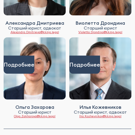
Александра Дмитриева
Виолетта Дрондина
Старший юрист, адвокат
Старший юрист
Alexandra.Dmitrieva@kkmp.legal
Violetta.Drondina@kkmp.legal
Подробнее
Подробнее
Ольга Захарова
Илья Кожевников
Старший юрист
Старший юрист, адвокат
Olga.Zakharova@kkmp.legal
Ilia.Kozhevnikov@kkmp.legal