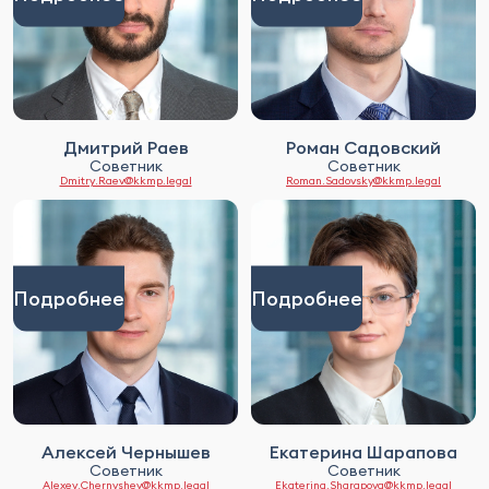
Дмитрий Раев
Роман Садовский
Советник
Советник
Dmitry.Raev@kkmp.legal
Roman.Sadovsky@kkmp.legal
Подробнее
Подробнее
Алексей Чернышев
Екатерина Шарапова
Советник
Советник
Alexey.Chernyshev@kkmp.legal
Ekaterina.Sharapova@kkmp.legal