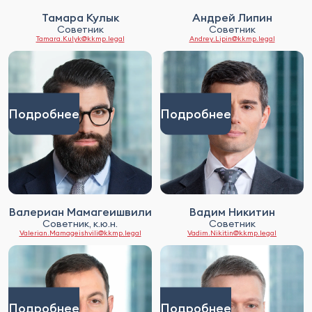
Тамара Кулык
Андрей Липин
Советник
Советник
Tamara.Kulyk@kkmp.legal
Andrey.Lipin@kkmp.legal
Подробнее
Подробнее
Валериан Мамагеишвили
Вадим Никитин
Советник, к.ю.н.
Советник
Valerian.Mamageishvili@kkmp.legal
Vadim.Nikitin@kkmp.legal
Подробнее
Подробнее