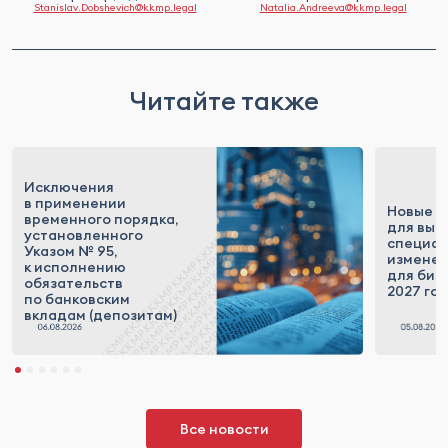
Stanislav.Dobshevich@kkmp.legal
Natalia.Andreeva@kkmp.legal
Читайте также
Исключения
в применении
Новые п
временного порядка,
для выс
установленного
специал
Указом № 95,
измене
к исполнению
для бизн
обязательств
2027 го
по банковским
вкладам (депозитам)
Все новости