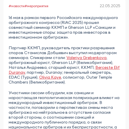
22.05.2025
#новости
#мероприятия
16 мая в рамках первого Российского международного
арбитражного конгресса (RIAC 2025) прошел
совместный семинар ККМП и Gherson LLP «Санкции и
инвестиционные споры: защита прав инвесторов в
инвестиционном арбитраже».
Партнер ККМП, руководитель практики разрешения
споров Станислав Добшевич выступил модератором
семинара. Спикерами стали:
Valeriya Grebenkova
,
арбитражный юрист, Gherson LLP (Великобритания),
Наталья Андреева, старший юрист, ККМП,
Berceste Elif
Duranay
, партнер, Duranay; генеральный секретарь,
EDAC (Турция),
Olivia Kaye
, солиситор, Outer Temple
Chambers (Великобритания).
Участники сессии обсудили, как санкции и
нарастающая геополитическая поляризация влияют на
международный инвестиционный арбитраж. В
частности, поговорили о перспективах смены места
арбитража на нейтральное в отсутствие согласия
второй стороны, о соотношении санкций и
международного публичного порядка, о связи
национальности арбитров и их беспристрастности, а