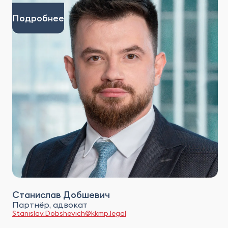
Подробнее
Станислав Добшевич
Партнёр, адвокат
Stanislav.Dobshevich@kkmp.legal