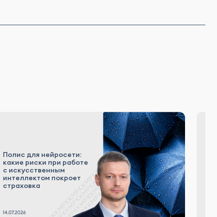
Полис для нейросети:
Ко
какие риски при работе
и
с искусственным
в
интеллектом покроет
п
страховка