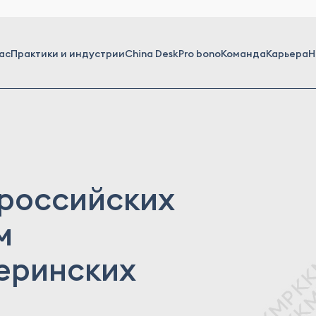
ас
Практики и индустрии
China Desk
Pro bono
Команда
Карьера
Н
 российских
м
еринских