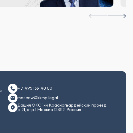
+ 7 495 139 40 00
и
moscow@kkmp.legal
Башня ОКО 1-й Красногвардейский проезд,
д.21, стр.1 Москва 123112, Россия