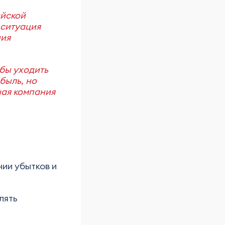
ийской
 ситуация
ния
бы уходить
быль, но
ная компания
нии убытков и
лять