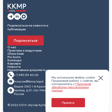
Подписаться на новости и
публикации
Подписаться
О нас
Практики и индустрии
China Desk
Pro bono
Команда
Карьера
Новости
Нормативные документы
+ 7 495 139 40 00
Мы используем файлы cookie.
Продолжив работу с сайтом, вы
moscow@kkmp.legal
соглашаетесь с
Политикой
Башня ОКО 1-й Красногвардейский
обработки персональных
проезд, д.21, стр.1 Москва 123112,
данных
Россия
Принять
© 2026 ООО «Кучер Кулешов Максименко и партнеры»