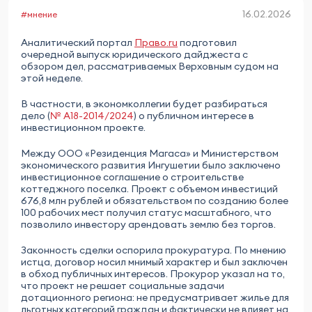
16.02.2026
#мнение
Аналитический портал
Право.ru
подготовил
очередной выпуск юридического дайджеста с
обзором дел, рассматриваемых Верховным судом на
этой неделе.
В частности, в экономколлегии будет разбираться
дело (
№ А18-2014/2024
) о публичном интересе в
инвестиционном проекте.
Между ООО «Резиденция Магаса» и Министерством
экономического развития Ингушетии было заключено
инвестиционное соглашение о строительстве
коттеджного поселка. Проект с объемом инвестиций
676,8 млн рублей и обязательством по созданию более
100 рабочих мест получил статус масштабного, что
позволило инвестору арендовать землю без торгов.
Законность сделки оспорила прокуратура. По мнению
истца, договор носил мнимый характер и был заключен
в обход публичных интересов. Прокурор указал на то,
что проект не решает социальные задачи
дотационного региона: не предусматривает жилье для
льготных категорий граждан и фактически не влияет на