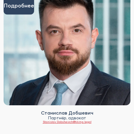
Подробнее
Станислав Добшевич
Партнёр, адвокат
Stanislav.Dobshevich@kkmp.legal