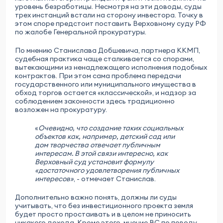
уровень безработицы. Несмотря на эти доводы, суды
трех инстанций встали на сторону инвестора. Точку в
этом споре предстоит поставить Верховному суду РФ
по жалобе Генеральной прокуратуры.
По мнению Станислава Добшевича, партнера ККМП,
судебная практика чаще сталкивается со спорами,
вытекающими из ненадлежащего исполнения подобных
контрактов. При этом сама проблема передачи
государственного или муниципального имущества в
обход торгов остается «классической», и надзор за
соблюдением законности здесь традиционно
возложен на прокуратуру.
«
Очевидно, что создание таких социальных
объектов как, например, детский сад или
дом творчества отвечает публичным
интересам. В этой связи интересно, как
Верховный суд установит формулу
«достаточного удовлетворения публичных
интересов»
, - отмечает Станислав.
Дополнительно важно понять, должны ли суды
учитывать, что без инвестиционного проекта земля
будет просто простаивать и в целом не приносить
никакого дохода. Кроме этого, мнение ВС по поводу