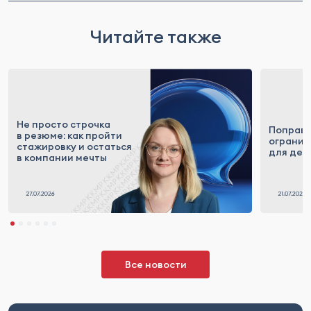
Читайте также
Не просто строчка
Поправк
в резюме: как пройти
огранич
стажировку и остаться
для деп
в компании мечты
Все новости