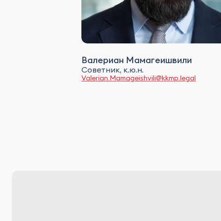
Валериан Мамагеишвили
Советник, к.ю.н.
Valerian.Mamageishvili@kkmp.legal