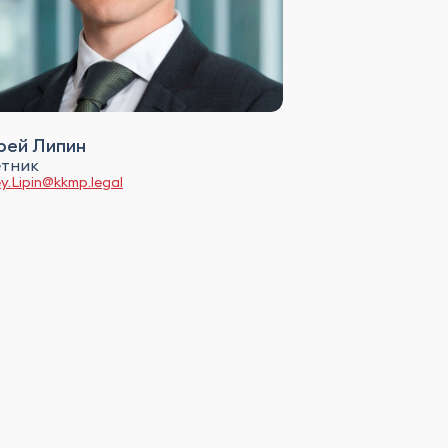
рей Липин
тник
y.Lipin@kkmp.legal