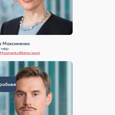
а Максименко
тнёр
Maximenko@kkmp.legal
робнее