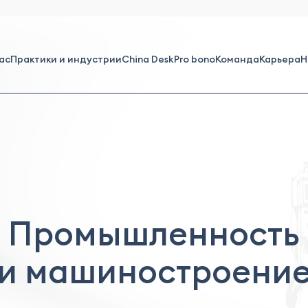
ас
Практики и индустрии
China Desk
Pro bono
Команда
Карьера
Н
Промышленность
и машиностроени