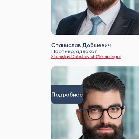
Станислав Добшевич
Партнёр, адвокат
Stanislav.Dobshevich@kkmp.legal
Подробнее