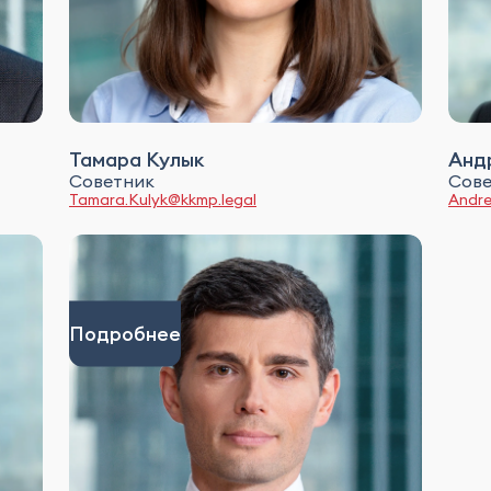
Тамара Кулык
Анд
Советник
Сове
Tamara.Kulyk@kkmp.legal
Andre
Подробнее