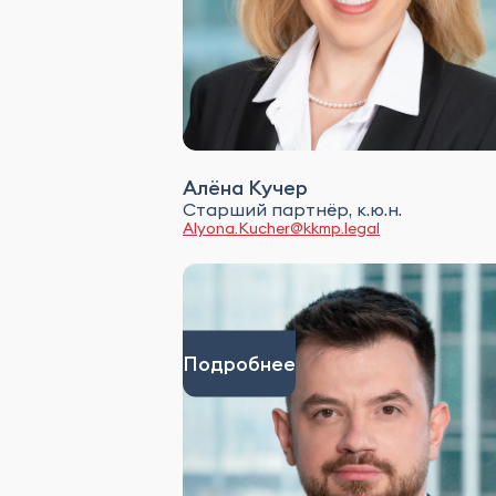
Алёна Кучер
Старший партнёр, к.ю.н.
Alyona.Kucher@kkmp.legal
Подробнее