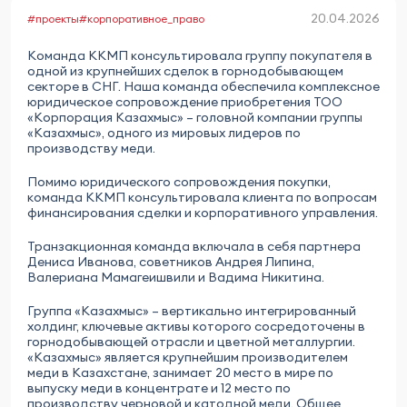
20.04.2026
#проекты
#корпоративное_право
Команда ККМП консультировала группу покупателя в
одной из крупнейших сделок в горнодобывающем
секторе в СНГ. Наша команда обеспечила комплексное
юридическое сопровождение приобретения ТОО
«Корпорация Казахмыс» – головной компании группы
«Казахмыс», одного из мировых лидеров по
производству меди.
Помимо юридического сопровождения покупки,
команда ККМП консультировала клиента по вопросам
финансирования сделки и корпоративного управления.
Транзакционная команда включала в себя партнера
Дениса Иванова, советников Андрея Липина,
Валериана Мамагеишвили и Вадима Никитина.
Группа «Казахмыс» – вертикально интегрированный
холдинг, ключевые активы которого сосредоточены в
горнодобывающей отрасли и цветной металлургии.
«Казахмыс» является крупнейшим производителем
меди в Казахстане, занимает 20 место в мире по
выпуску меди в концентрате и 12 место по
производству черновой и катодной меди. Общее