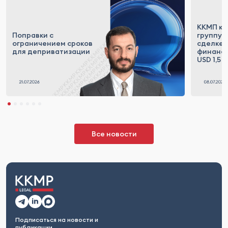
ККМП ко
Поправки с
группу 
ограничением сроков
сделке 
для деприватизации
финанси
USD 1,5 
Все новости
Подписаться на новости и
публикации