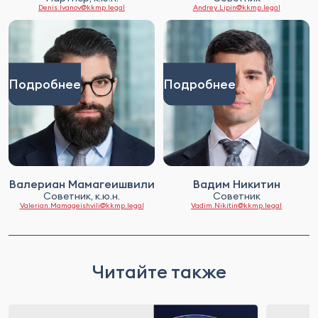
Denis.Ivanov@kkmp.legal
Andrey.Lipin@kkmp.legal
Подробнее
Подробнее
Валериан Мамагеишвили
Вадим Никитин
Советник, к.ю.н.
Советник
Valerian.Mamageishvili@kkmp.legal
Vadim.Nikitin@kkmp.legal
Читайте также