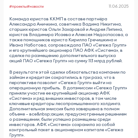
11.06.2025
#проекты
#новости
Команда юристов ККМП в составе партнёра
Александра Аничкина, советника Вадима Никитина,
старших юристов Ольги Захаровой и Андрея Липина,
юристов Владимира Исаева и Алексея Недоспасова, а
также помощников юриста Кирилла Гречишкина и
Ивана Наботова, сопровождала ПАО «Сегежа Групп»
и его крупнейшего акционера ПАО АФК «Система», в
сделке по размещению дополнительного выпуска
акций ПАО «Сегежа Групп» на сумму 113 млрд рублей.
В результате этой сделки обязательства компании по
займам и кредитам сократились в три раза, что в
перспективе позволит «Сегежа Групп» выйти на
операционную прибыль. В допэмиссии «Сегежа Групп»
приняли участие ее крупнейший акционер АФК
«Система» и ряд внешних инвесторов, в том числе
ключевые кредиторы лесопромышленного холдинга.
Дополнительная эмиссия была завершена в полном
объеме – все&nbsp;акции, предусмотренные решением
о размещении, были успешно размещены среди
инвесторов. АФК «Система» сохранила за собой
контрольный пакет в акционерном капитале «Сегежа
Групп».