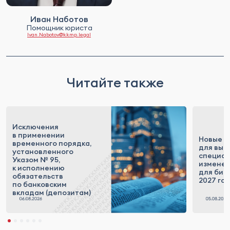
Иван Наботов
Помощник юриста
Ivan.Nabotov@kkmp.legal
Читайте также
Исключения
в применении
Новые п
временного порядка,
для выс
установленного
специал
Указом № 95,
измене
к исполнению
для бизн
обязательств
2027 го
по банковским
вкладам (депозитам)