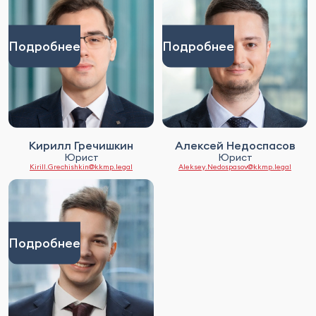
Подробнее
Подробнее
Кирилл Гречишкин
Алексей Недоспасов
Юрист
Юрист
Kirill.Grechishkin@kkmp.legal
Aleksey.Nedospasov@kkmp.legal
Подробнее