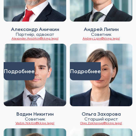
Александр Аничкин
Андрей Липин
Партнёр, адвокат
Советник
Alexander.Anichkin@kkmp.legal
Andrey.Lipin@kkmp.legal
Подробнее
Подробнее
Вадим Никитин
Ольга Захарова
Советник
Старший юрист
Vadim.Nikitin@kkmp.legal
Olga.Zakharova@kkmp.legal