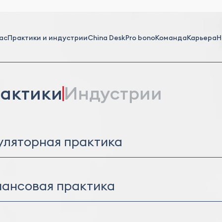
ас
Практики и индустрии
China Desk
Pro bono
Команда
Карьера
Н
актики
Индустрии
уляторная практика
рсанкции
ансовая практика
оративное финансирование