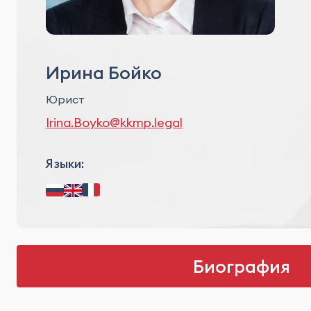
Прое
Фина
Рест
Ирина Бойко
Юрист
Irina.Boyko@kkmp.legal
Языки:
Биография