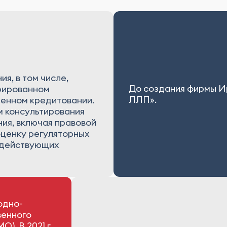
я, в том числе,
До создания фирмы И
рированном
ЛЛП».
енном кредитовании.
 консультирования
ия, включая правовой
оценку регуляторных
м действующих
одно-
венного
. В 2021 г.