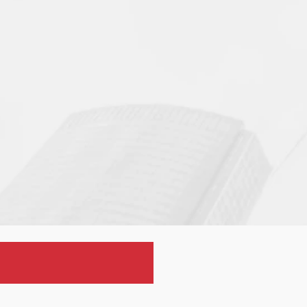
ктное финансирование
нсирование приобретения активов
руктуризация задолженности