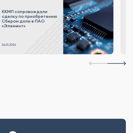
ККМП сопровождали
Б
сделку по приобретению
р
Сбером доли в ПАО
и 
«Элемент»