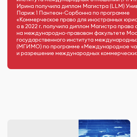
Ирина получила диплом Магистра (LLM) Уни
Париж 1 Пантеон-Сорбонна по программе
«Коммерческое право для иностранных юрис
а в 2022 г. получила диплом Магистра права 
на международно-правовом факультете Мос
государственного института международны
(МГИМО) по программе «Международное ча
и разрешение международных коммерческих