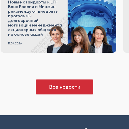
Новые стандарты к LTI:
Банк России и Минфин
рекомендуют внедрять
программы
долгосрочной
мотивации менеджмента
акционерных обществ
на основе акций
Все новости