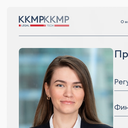
О н
Пр
Рег
Конт
Фин
Корп