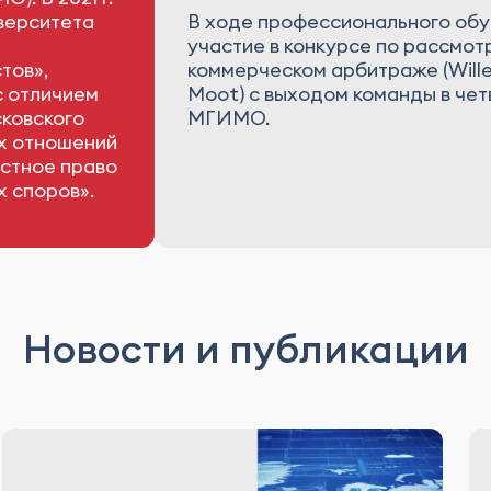
верситета
В ходе профессионального обу
участие в конкурсе по рассмо
тов»,
коммерческом арбитраже (Willem
с отличием
Moot) с выходом команды в че
ковского
МГИМО.
х отношений
стное право
 споров».
Новости и публикации