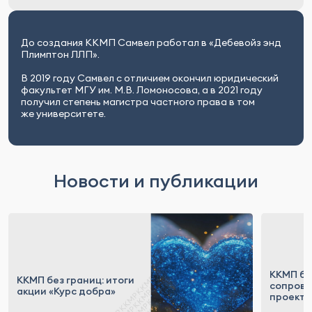
До создания ККМП Самвел работал в «Дебевойз энд
Плимптон ЛЛП».
В 2019 году Самвел с отличием окончил юридический
факультет МГУ им. М.В. Ломоносова, а в 2021 году
получил степень магистра частного права в том
же университете.
Новости и публикации
ККМП бе
ККМП без границ: итоги
сопров
акции «Курс добра»
проекта