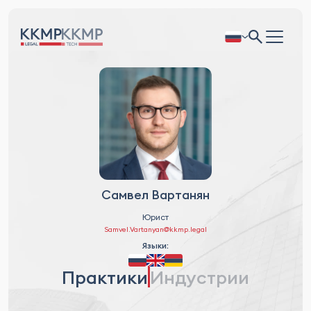
Самвел Вартанян
Юрист
Samvel.Vartanyan@kkmp.legal
Языки:
Практики
Индустрии