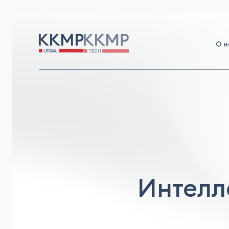
О н
Интелл