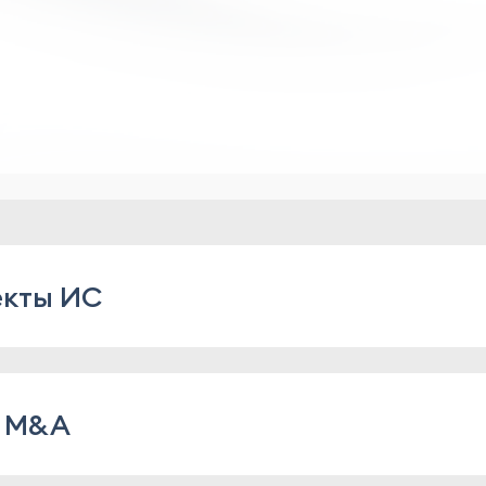
екты ИС
рав на объекты ИС
в M&A
ние сделок по передаче прав на объекты ИС, вкл
инг и др.
ультаты интеллектуальной деятельности