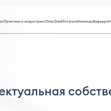
ас
Практики и индустрии
China Desk
Pro bono
Команда
Карьера
Н
ектуальная собств