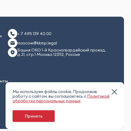
+ 7 495 139 40 00
и
moscow@kkmp.legal
Башня ОКО 1-й Красногвардейский проезд,
д.21, стр.1 Москва 123112, Россия
енты
Мы используем файлы cookie. Продолжив
работу с сайтом, вы соглашаетесь с
Политикой
обработки персональных данных
Принять