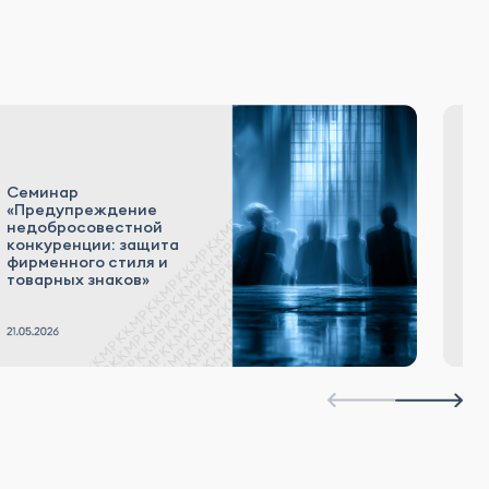
Семинар
С
«Предупреждение
«
недобросовестной
со
конкуренции: защита
п
фирменного стиля и
д
товарных знаков»
и 