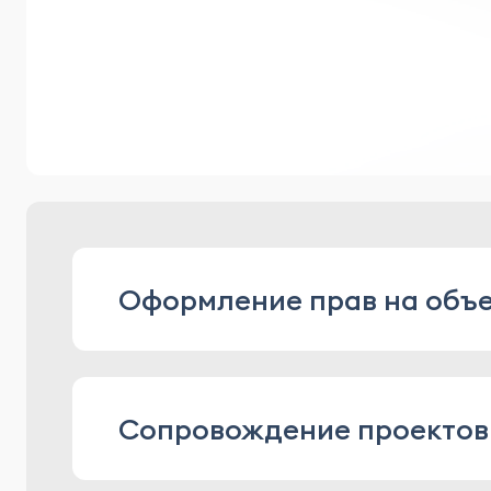
Оформление прав на объ
консультирование по оформлению п
Сопровождение проекто
разработка договоров и сопровожде
договоры отчуждения прав, франчайз
оформление прав на служебные рез