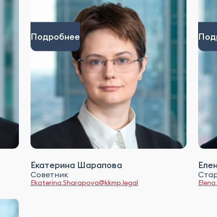
Подробнее
Под
Екатерина Шарапова
Еле
Советник
Ста
Ekaterina.Sharapova@kkmp.legal
Elena