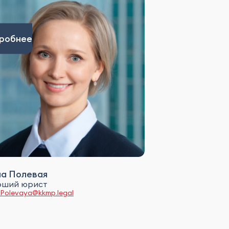
робнее
на Полевая
рший юрист
.Polevaya@kkmp.legal