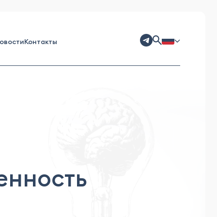
овости
Контакты
енность