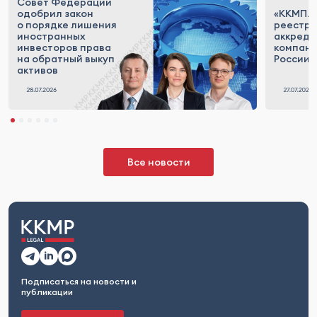
Совет Федерации
одобрил закон
«ККМП.Т
о порядке лишения
реестр
иностранных
аккреди
инвесторов права
компан
на обратный выкуп
России
активов
Все новости
Подписаться на новости и
публикации