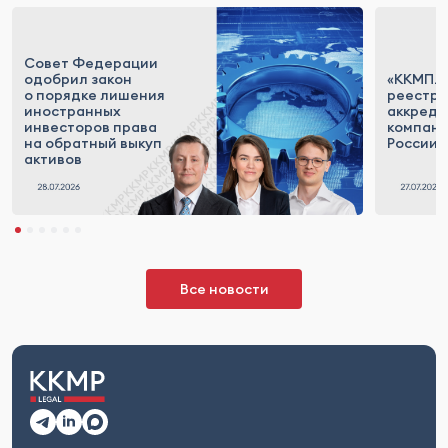
Совет Федерации
одобрил закон
«ККМП.Т
о порядке лишения
реестр
иностранных
аккреди
инвесторов права
компан
на обратный выкуп
России
активов
Все новости