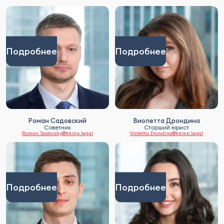
Подробнее
Подробнее
Роман Садовский
Виолетта Дрондина
Советник
Старший юрист
Roman.Sadovsky@kkmp.legal
Violetta.Drondina@kkmp.legal
Подробнее
Подробнее