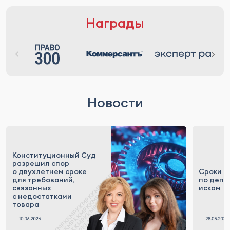
Награды
Новости
Конституционный Суд
разрешил спор
о двухлетнем сроке
Сроки д
для требований,
по депр
связанных
искам
с недостатками
товара