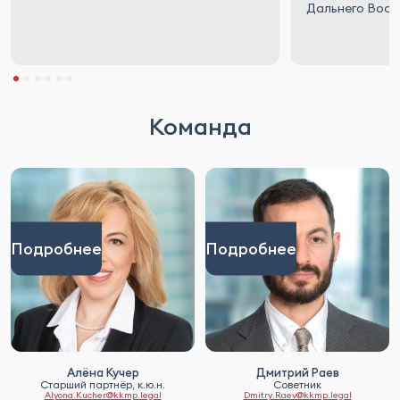
Дальнего Вост
Команда
Подробнее
Подробнее
Алёна Кучер
Дмитрий Раев
Старший партнёр, к.ю.н.
Советник
Alyona.Kucher@kkmp.legal
Dmitry.Raev@kkmp.legal