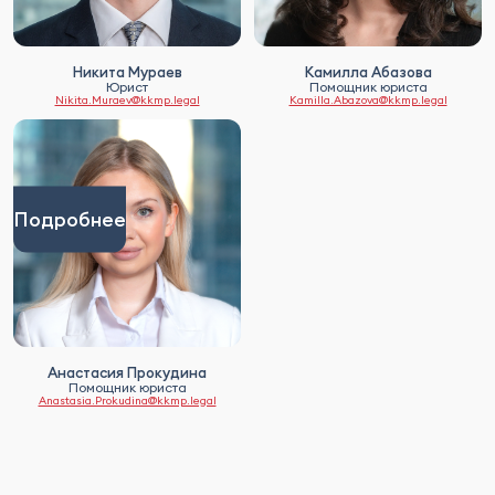
Никита Мураев
Камилла Абазова
Юрист
Помощник юриста
Nikita.Muraev@kkmp.legal
Kamilla.Abazova@kkmp.legal
Подробнее
Анастасия Прокудина
Помощник юриста
Anastasia.Prokudina@kkmp.legal