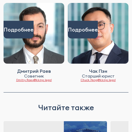
Подробнее
Подробнее
Дмитрий Раев
Чак Пэн
Советник
Старший юрист
Dmitry.Raev@kkmp.legal
Chuck.Peng@kkmp.legal
Читайте также