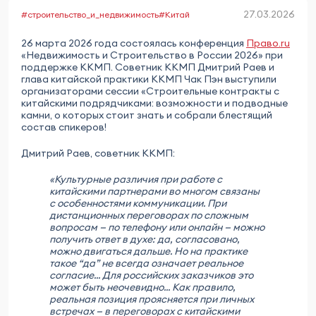
27.03.2026
#строительство_и_недвижимость
#Китай
26 марта 2026 года состоялась конференция
Право.ru
«Недвижимость и Строительство в России 2026» при
поддержке ККМП. Советник ККМП Дмитрий Раев и
глава китайской практики ККМП Чак Пэн выступили
организаторами сессии «Строительные контракты с
китайскими подрядчиками: возможности и подводные
камни, о которых стоит знать и собрали блестящий
состав спикеров!
Дмитрий Раев, советник ККМП:
«Культурные различия при работе с
китайскими партнерами во многом связаны
с особенностями коммуникации. При
дистанционных переговорах по сложным
вопросам — по телефону или онлайн — можно
получить ответ в духе: да, согласовано,
можно двигаться дальше. Но на практике
такое “да” не всегда означает реальное
согласие... Для российских заказчиков это
может быть неочевидно... Как правило,
реальная позиция проясняется при личных
встречах — в переговорах с китайскими