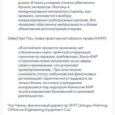
рынка. В таких условиях сложно обеспечить
баланс интересов. Поэтому в
международных контрактах стороны, как
правило, склоняются к выбору
международных арбитражных центров. Это
позволяет обеспечить нейтральность и более
объективное рассмотрение споров».
Зейю(Чак) Пэн, глава практики китайского права ККМП:
«В китайском праве по-прежнему нет
специальных норм, прямо регулирующих
гарантии по первому требованию. Закон КНР
о гарантиях прямо исключает их из сферы
своего применения, что осложняет
правоприменение... При этом важно
учитывать статус небанковских финансовых
организаций: гарантии могут выдавать не
только банки, но и иные учреждения,
находящиеся под надзором Комиссии КНР
по регулированию банковской и страховой
деятельности».
Чоу Чжэнь, финансовый директор JSHT (Jiangsu Haitong
Offshore Engineering Equipment Co):