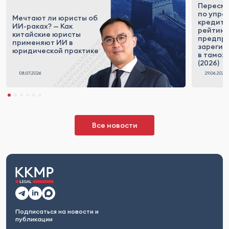
Пересм
по упра
Мечтают ли юристы об
кредит
ИИ-раках? — Как
рейтинг
китайские юристы
предпри
применяют ИИ в
зарегис
юридической практике
в тамож
(2026)
Все новости
Подписаться на новости и
публикации