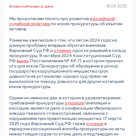
19.03.2025
#новости
#право_в_деле
Мы продолжаем писать про развитие
российской
судебной практики
по искам прокуратуры об изъятии
активов.
Ранее мы уже писали о том, что летом 2024 года на
данную проблему впервые обратил внимание
Верховный Суд РФ и
отменил
одно из решений в пользу
прокуратуры. В октябре 2024 Конституционный Суд
РФ
вынес
Постановление № 49-П, в котором признал,
что для исков Прокуратуры об обращении в доход
государства коррупционного имущества срок
давности не установлен, однако суд прямо не
высказался по поводу давности для других категорий
исков прокуратуры.
Одним из немногих дел, в котором в удовлетворении
требований прокуратуры
отказали
апелляция и
кассация, является дело о конфискации Ивановского
завода тяжелого станкостроения, связанное с
нарушениями при приватизации имущества. 17 марта
2025 года Верховный Суд РФ также
отказал
в
передаче кассационной жалобы прокуратуры на акты
нижестоящих судов по этому делу и подтвердил их