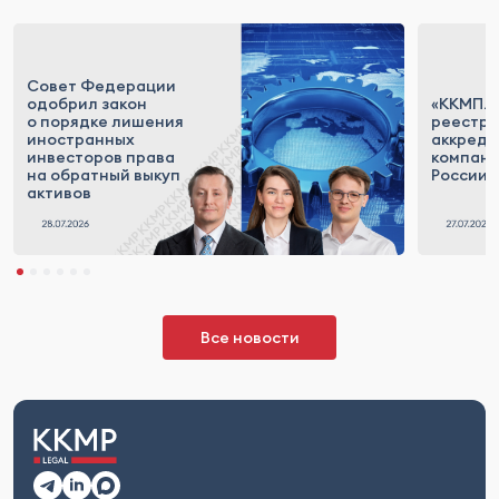
Совет Федерации
одобрил закон
«ККМП.Т
о порядке лишения
реестр
иностранных
аккреди
инвесторов права
компан
на обратный выкуп
России
активов
Все новости