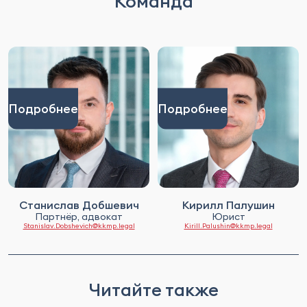
Команда
Подробнее
Подробнее
Станислав Добшевич
Кирилл Палушин
Партнёр, адвокат
Юрист
Stanislav.Dobshevich@kkmp.legal
Kirill.Palushin@kkmp.legal
Читайте также