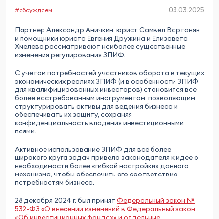
03.03.2025
#обсуждаем
Партнер Александр Аничкин, юрист Самвел Вартанян
и помощники юриста Евгения Дружина и Елизавета
Хмелева рассматривают наиболее существенные
изменения регулирования ЗПИФ.
С учетом потребностей участников оборота в текущих
экономических реалиях ЗПИФ (и в особенности ЗПИФ
для квалифицированных инвесторов) становится все
более востребованным инструментом, позволяющим
структурировать активы для ведения бизнеса и
обеспечивать их защиту, сохраняя
конфиденциальность владения инвестиционными
паями.
Активное использование ЗПИФ для всё более
широкого круга задач привело законодателя к идее о
необходимости более «гибкой настройки» данного
механизма, чтобы обеспечить его соответствие
потребностям бизнеса.
28 декабря 2024 г. был принят
Федеральный закон №
532-ФЗ «О внесении изменений в Федеральный закон
«Об инвестиционных фондах» и отдельные