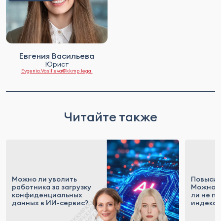
Евгения Васильева
Юрист
Evgenia.Vasilieva@kkmp.legal
Читайте также
Можно ли уволить
Повысил
работника за загрузку
Можно
конфиденциальных
ли не п
данных в ИИ-сервис?
индекс