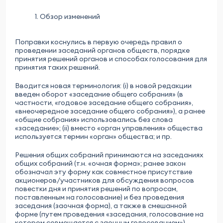
1. Обзор изменений
Поправки коснулись в первую очередь правил о
проведении заседаний органов обществ, порядке
принятия решений органов и способах голосования для
принятия таких решений.
Вводится новая терминология: (i) в новой редакции
введен оборот «заседание общего собрания» (в
частности, «годовое заседание общего собрания»,
«внеочередное заседание общего собрания»), а ранее
«общие собрания» использовались без слова
«заседание»; (ii) вместо «орган управления» общества
используется термин «орган» общества; и пр.
Решения общих собраний принимаются на заседаниях
общих собраний (т.н. «очная форма»; ранее закон
обозначал эту форму как совместное присутствие
акционеров/участников для обсуждения вопросов
повестки дня и принятия решений по вопросам,
поставленным на голосование) и без проведения
заседания (заочная форма), а также в смешанной
форме (путем проведения «заседания, голосование на
котором совмещается с заочным голосованием»).