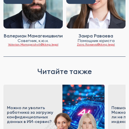
Валериан Мамагеишвили
Заира Раваева
Советник, к.ю.н.
Помощник юриста
Valerian.Mamageishvili@kkmp.legal
Zaira.Ravaeva@kkmp.legal
Читайте также
Можно ли уволить
Повысил
работника за загрузку
Можно
конфиденциальных
ли не п
данных в ИИ-сервис?
индекс