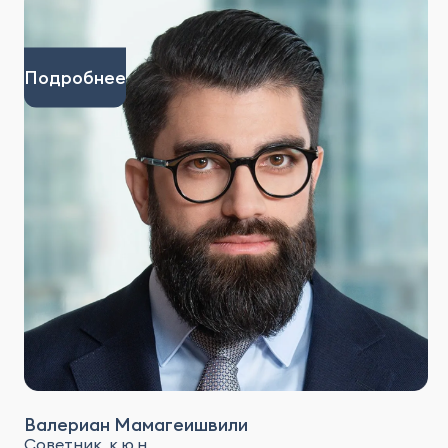
Подробнее
Валериан Мамагеишвили
Советник, к.ю.н.