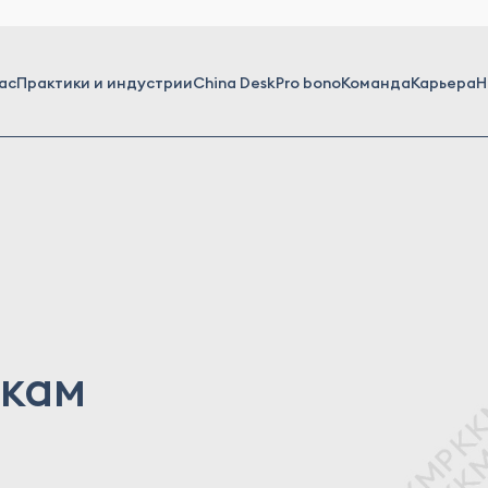
ас
Практики и индустрии
China Desk
Pro bono
Команда
Карьера
Н
шкам