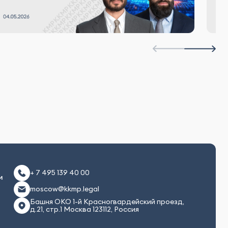
+ 7 495 139 40 00
и
moscow@kkmp.legal
Башня ОКО 1-й Красногвардейский проезд,
д.21, стр.1 Москва 123112, Россия