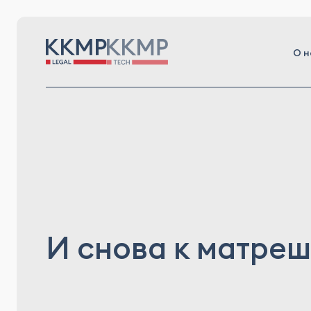
О н
И снова к матре