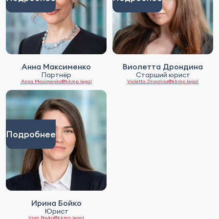
Анна Максименко
Виолетта Дрондина
Партнёр
Старший юрист
Anna.Maximenko@kkmp.legal
Violetta.Drondina@kkmp.legal
Подробнее
Ирина Бойко
Юрист
Irina.Boyko@kkmp.legal