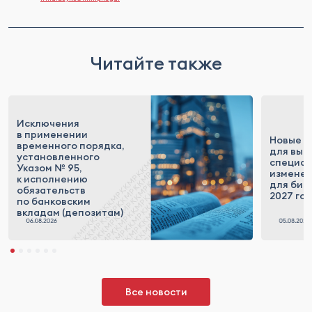
Читайте также
Исключения
в применении
Новые п
временного порядка,
для выс
установленного
специал
Указом № 95,
измене
к исполнению
для бизн
обязательств
2027 го
по банковским
вкладам (депозитам)
Все новости