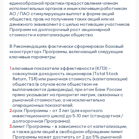
единообразной практики предоставления членам
исполнительных органов и иным ключевым работникам
АО / ПАО стимулирующих выплат в форме акций
общества, прав на получение таких акций или их
денежного эквивалента с целью мотивации участников
Программ на долгосрочный рост акционерной
стоимости и капитализации общества.
В Рекомендациях фактически сформирован базовый
«конструктор» Программы, включающий следующие
ключевые параметры:
ключевые показатели эффективности (КПЭ) –
совокупная доходность акционеров (Total Stock
Return, TSR) или рыночная стоимость (капитализация)
общества (в случае если обществом не
выплачиваются дивиденды), при этом Банк России
прямо указывает на приоритет метрик, связанных с
рыночной стоимостью, а не исключительно
операционных показателей;
срок Программы – от 3 лет (для короткого
инвестиционного цикла) до 5-10 лет (стандартная /
долгосрочная Программа);
лимит Программы – в зависимости от капитализации,
а также доли акций в свободном обращении лимит
Программы может достигать от 2 до 5% рыночной