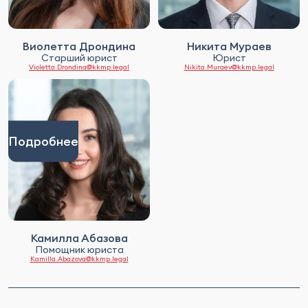
Виолетта Дрондина
Никита Мураев
Старший юрист
Юрист
Violetta.Drondina@kkmp.legal
Nikita.Muraev@kkmp.legal
Подробнее
Камилла Абазова
Помощник юриста
Kamilla.Abazova@kkmp.legal