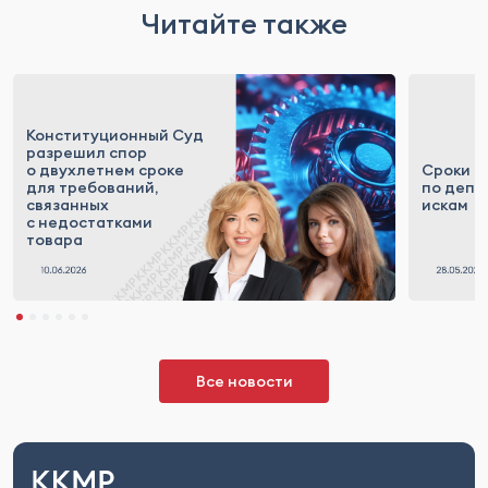
Читайте также
Конституционный Суд
разрешил спор
о двухлетнем сроке
Сроки д
для требований,
по депр
связанных
искам
с недостатками
товара
Все новости