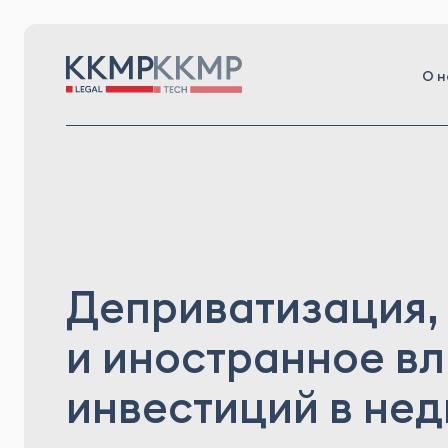
О н
Деприватизация,
и иностранное вл
инвестиций в не