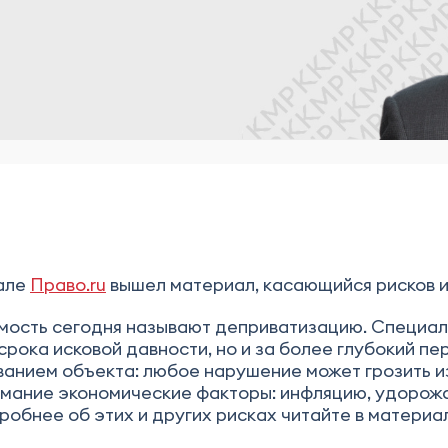
тале
Право.ru
вышел материал, касающийся рисков и
имость сегодня называют деприватизацию. Специа
срока исковой давности, но и за более глубокий пе
анием объекта: любое нарушение может грозить изъ
мание экономические факторы: инфляцию, удорожа
обнее об этих и других рисках читайте в материа