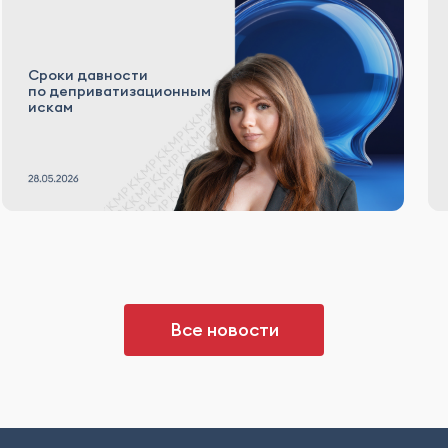
Сроки давности
по деприватизационным
искам
Все новости