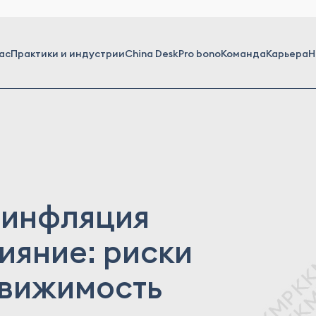
ас
Практики и индустрии
China Desk
Pro bono
Команда
Карьера
Н
 инфляция
ияние: риски
движимость