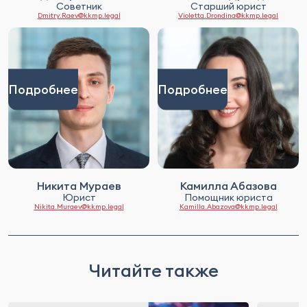
Советник
Старший юрист
Dmitry.Raev@kkmp.legal
Violetta.Drondina@kkmp.legal
Подробнее
Подробнее
Никита Мураев
Камилла Абазова
Юрист
Помощник юриста
Nikita.Muraev@kkmp.legal
Kamilla.Abazova@kkmp.legal
Читайте также