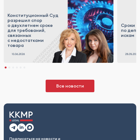
Конституционный Суд
разрешил спор
о двухлетнем сроке
Сроки д
для требований,
по депр
связанных
искам
с недостатками
товара
Все новости
Подписаться на новости и