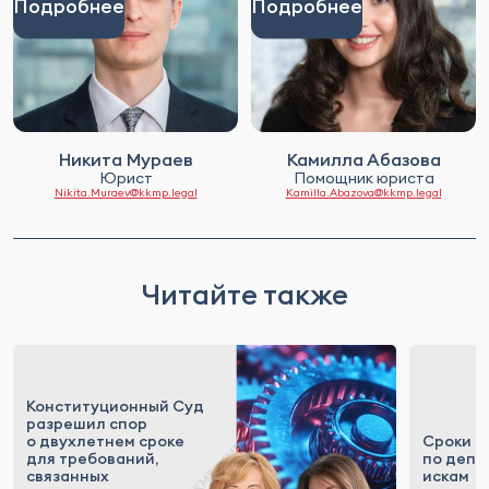
Подробнее
Подробнее
Никита Мураев
Камилла Абазова
Юрист
Помощник юриста
Nikita.Muraev@kkmp.legal
Kamilla.Abazova@kkmp.legal
Читайте также
Конституционный Суд
разрешил спор
о двухлетнем сроке
Сроки д
для требований,
по депр
связанных
искам