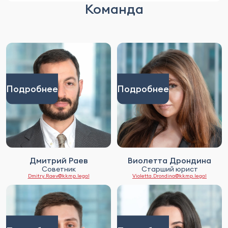
Команда
Подробнее
Подробнее
Дмитрий Раев
Виолетта Дрондина
Советник
Старший юрист
Dmitry.Raev@kkmp.legal
Violetta.Drondina@kkmp.legal