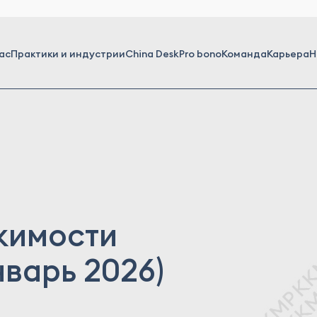
ас
Практики и индустрии
China Desk
Pro bono
Команда
Карьера
Н
жимости
нварь 2026)