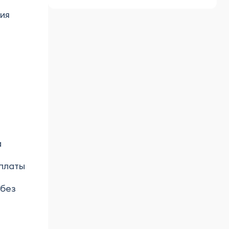
ния
а
 платы
 без