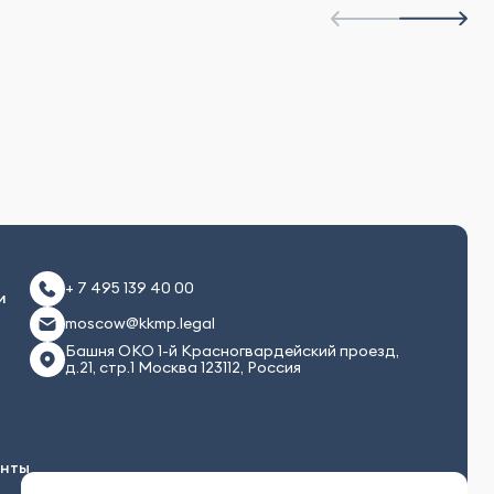
+ 7 495 139 40 00
и
moscow@kkmp.legal
Башня ОКО 1-й Красногвардейский проезд,
д.21, стр.1 Москва 123112, Россия
енты