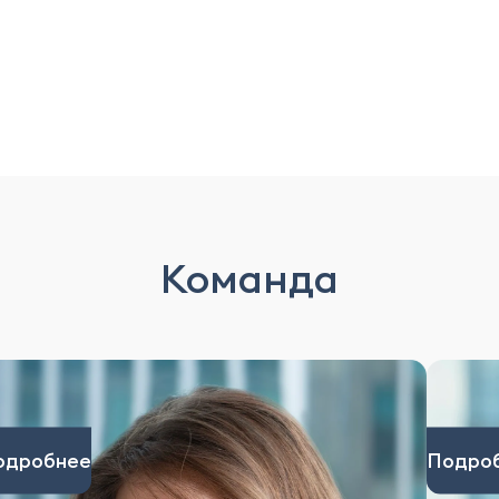
Команда
одробнее
Подро