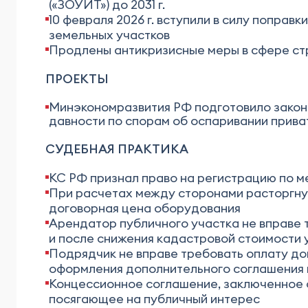
(«ЗОУИТ») до 2031 г.
10 февраля 2026 г. вступили в силу попра
земельных участков
Продлены антикризисные меры в сфере ст
ПРОЕКТЫ
Минэкономразвития РФ подготовило законо
давности по спорам об оспаривании прив
СУДЕБНАЯ ПРАКТИКА
КС РФ признал право на регистрацию по м
При расчетах между сторонами расторгнут
договорная цена оборудования
Арендатор публичного участка не вправе
и после снижения кадастровой стоимости у
Подрядчик не вправе требовать оплату до
оформления дополнительного соглашения 
Концессионное соглашение, заключенное с
посягающее на публичный интерес