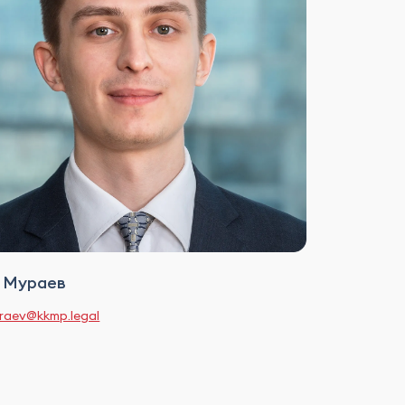
 Мураев
uraev@kkmp.legal