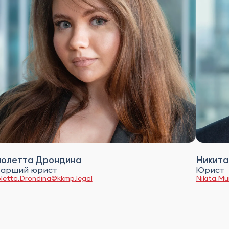
иолетта Дрондина
Никита
арший юрист
Юрист
oletta.Drondina@kkmp.legal
Nikita.M