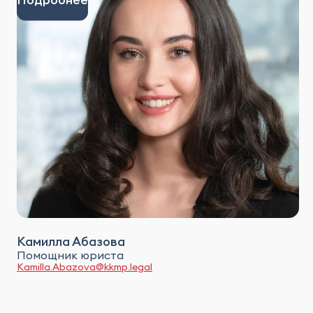
Камилла Абазова
Помощник юриста
Kamilla.Abazova@kkmp.legal