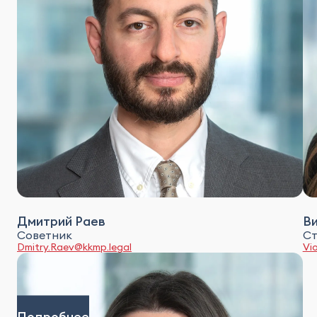
Дмитрий Раев
В
Советник
Ст
Dmitry.Raev@kkmp.legal
Vi
Подробнее