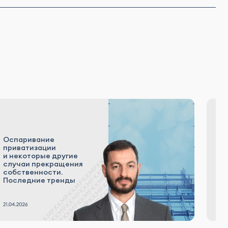
Оспаривание
приватизации
Д
и некоторые другие
н
случаи прекращения
ма
собственности.
Последние тренды