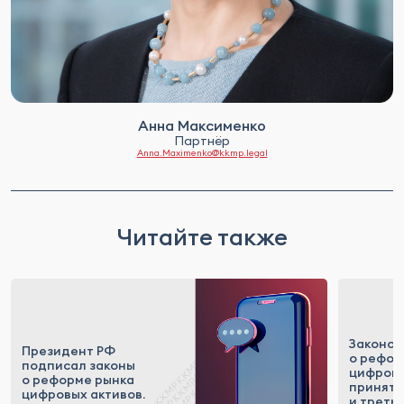
Анна Максименко
Партнёр
Anna.Maximenko@kkmp.legal
Читайте также
Законоп
Президент РФ
о рефор
подписал законы
цифровы
о реформе рынка
приняты
цифровых активов.
и треть