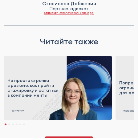
Станислав Добшевич
Партнёр, адвокат
Stanislav.Dobshevich@kkmp.legal
Читайте также
Не просто строчка
Поправк
в резюме: как пройти
огранич
стажировку и остаться
для деп
в компании мечты