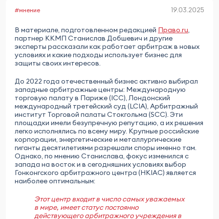
19.03.2025
#мнение
В материале, подготовленном редакцией
Право.ru
,
партнер ККМП Станислав Добшевич и другие
эксперты рассказали как работает арбитраж в новых
условиях и какие подходы использует бизнес для
защиты своих интересов.
До 2022 года отечественный бизнес активно выбирал
западные арбитражные центры: Международную
торговую палату в Париже (ICC), Лондонский
международный третейский суд (LCIA), Арбитражный
институт Торговой палаты Стокгольма (SCC). Эти
площадки имели безупречную репутацию, а их решения
легко исполнялись по всему миру. Крупные российские
корпорации, энергетические и металлургические
гиганты десятилетиями разрешали споры именно там.
Однако, по мнению Станислава, фокус изменился с
запада на восток и в сегодняшних условиях выбор
Гонконгского арбитражного центра (HKIAC) является
наиболее оптимальным:
Этот центр входит в число самых уважаемых
в мире, имеет статус постоянно
действующего арбитражного учреждения в