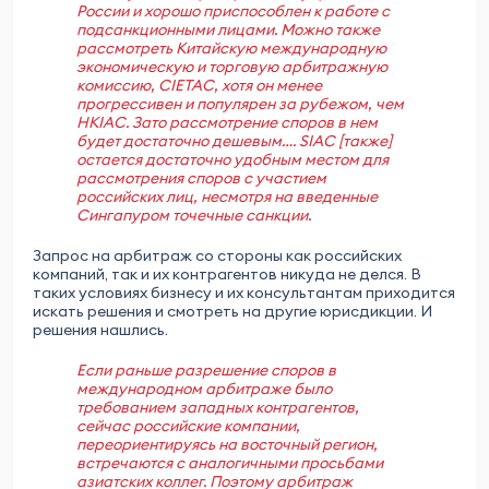
России и хорошо приспособлен к работе с
подсанкционными лицами. Можно также
рассмотреть Китайскую международную
экономическую и торговую арбитражную
комиссию, CIETAC, хотя он менее
прогрессивен и популярен за рубежом, чем
HKIAC. Зато рассмотрение споров в нем
будет достаточно дешевым…. SIAC [также]
остается достаточно удобным местом для
рассмотрения споров с участием
российских лиц, несмотря на введенные
Сингапуром точечные санкции.
Запрос на арбитраж со стороны как российских
компаний, так и их контрагентов никуда не делся. В
таких условиях бизнесу и их консультантам приходится
искать решения и смотреть на другие юрисдикции. И
решения нашлись.
Если раньше разрешение споров в
международном арбитраже было
требованием западных контрагентов,
сейчас российские компании,
переориентируясь на восточный регион,
встречаются с аналогичными просьбами
азиатских коллег. Поэтому арбитраж