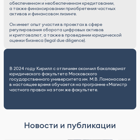
обеспеченном и необеспеченном кредитовании,
а также финансировании приобретения частных
активов и финансовом лизинге.
Он имеет опыт участия в проектах в сфере
регулирования оборота цифровых активов
и криптовалют, а также в проведении юридической
оценки бизнеса (legal due diligence).
В 2024 году Кирилл с отличием окончил бакалавриат
юридического факультета Московского
государственного университета им. М.В. Ломоносова и
в настоящее время обучается на программе «Магистр
частного права» на этом же факультете.
Новости и публикации