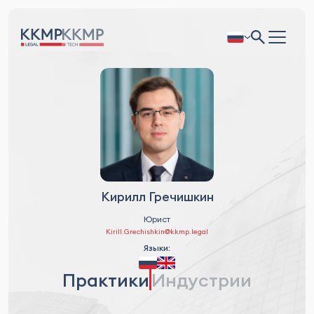
Кирилл Гречишкин
Юрист
Kirill.Grechishkin@kkmp.legal
Языки:
Практики
Индустрии