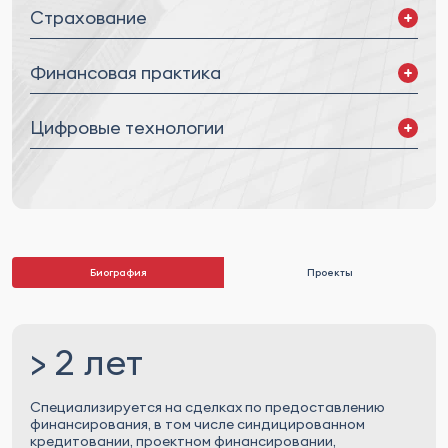
Страхование
Страхование ответственности директоров и
Финансовая практика
должностных лиц (D&O)
Комплексные страховые продукты
Корпоративное финансирование
Цифровые технологии
Проектное финансирование
Финансирование приобретения активов
Реструктуризация задолженности
Цифровые активы
Информационные технологии (ИТ)
Биография
Проекты
> 2 лет
Специализируется на сделках по предоставлению
финансирования, в том числе синдицированном
кредитовании, проектном финансировании,