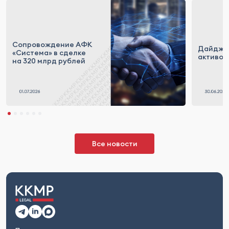
Сопровождение АФК
Дайдже
«Система» в сделке
активов 
на 320 млрд рублей
Все новости