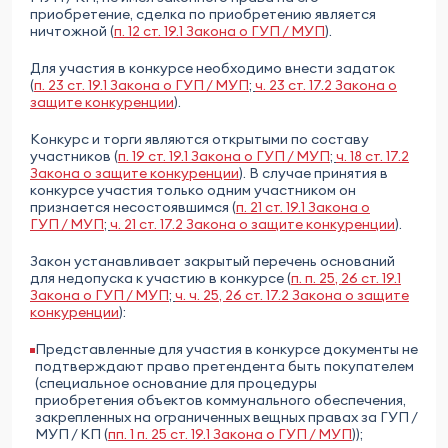
приобретение, сделка по приобретению является
ничтожной (
п. 12 ст. 19.1 Закона о ГУП / МУП
).
Для участия в конкурсе необходимо внести задаток
(
п. 23 ст. 19.1 Закона о ГУП / МУП
;
ч. 23 ст. 17.2 Закона о
защите конкуренции
).
Конкурс и торги являются открытыми по составу
участников (
п. 19 ст. 19.1 Закона о ГУП / МУП
;
ч. 18 ст. 17.2
Закона о защите конкуренции
). В случае принятия в
конкурсе участия только одним участником он
признается несостоявшимся (
п. 21 ст. 19.1 Закона о
ГУП / МУП
;
ч. 21 ст. 17.2 Закона о защите конкуренции
).
Закон устанавливает закрытый перечень оснований
для недопуска к участию в конкурсе
(
п. п. 25, 26 ст. 19.1
Закона о ГУП / МУП
;
ч. ч. 25, 26 ст. 17.2 Закона о защите
конкуренции
):
Представленные для участия в конкурсе документы не
подтверждают право претендента быть покупателем
(специальное основание для процедуры
приобретения объектов коммунального обеспечения,
закрепленных на ограниченных вещных правах за ГУП /
МУП / КП (
пп. 1 п. 25 ст. 19.1 Закона о ГУП / МУП
));