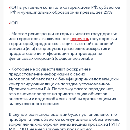
ЮЛ, в уставном капитале которых доля РФ, субъектов
РФ и муниципальных образований превышает 25%;
ЮЛ:
- Местом регистрации которых является государство
или территория, включенные в
перечень
государств и
территорий, предоставляющих льготный налоговый
режим и (или) не предусматривающих раскрытия и
предоставления информации при проведении
финансовых операций (офшорные зоны); и
- Которые не осуществляют раскрытие и
предоставление информации о своих
выгодоприобретателях, бенефициарных владельцах и
контролирующих лицах в порядке, установленном
Правительством РФ. Поскольку такого порядка нет,
это означает запрет на приватизацию объектов
энергетики и водоснабжения любым организациям из
вышеуказанного перечня.
В случае, если впоследствии будет установлено, что
приобретатель объектов коммунального обеспечения,
закрепленных на ограниченных вещных правах за ГУП /
МУП / КП, не имел законного права на его