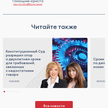
Помощник юриста
Ivan.Grishin@kkmp.legal
Читайте также
Конституционный Суд
разрешил спор
о двухлетнем сроке
Сроки д
для требований,
по депр
связанных
искам
с недостатками
товара
Все новости