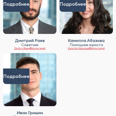
Подробнее
Подробнее
Дмитрий Раев
Камилла Абазова
Советник
Помощник юриста
Dmitry.Raev@kkmp.legal
Kamilla.Abazova@kkmp.legal
Подробнее
Иван Гришин