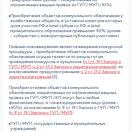
ограниченных вещных правах за ГУП / МУП / КП»);
Приобретения объектов коммунального обеспечения у
хозяйственных обществ, в уставном капитале которых
доля участия РФ и (или) субъекта РФ, и (или)
муниципального образования превышает 50% (далее
– «общества с мажоритарным публичным участием»).
Главным нововведением является введение конкурсной
процедуры – приобретение объектов коммунального
обеспечения осуществляется по результатам
проведения конкурсов и аукционов (
п. 1 ст. 19.1 Закона о
ГУП / МУП
,
ч. 2 ст. 17.2 Закона о защите конкуренции
), за
исключениями, предусмотренными
ч. 2 ст. 17.2 Закона о
защите конкуренции
[2].
Приобретателями объектов коммунального
обеспечения, закрепленных на ограниченных вещных
правах за ГУП / МУП / КП, могут быть любые
физические лица, а также юридические лица (далее –
«ЮЛ»), за исключением (п. 9 ст. 19.1 Закона о ГУП / МУП
(
п. 9 ст. 19.1 Закона о ГУП / МУП
):
ГУП / МУП, государственных и муниципальных
учреждений;