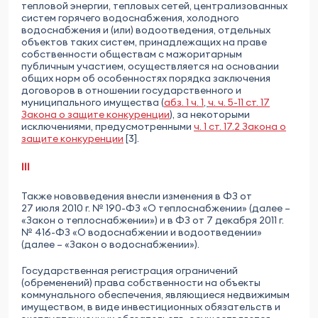
тепловой энергии, тепловых сетей, централизованных
систем горячего водоснабжения, холодного
водоснабжения и (или) водоотведения, отдельных
объектов таких систем, принадлежащих на праве
собственности обществам с мажоритарным
публичным участием, осуществляется на основании
общих норм об особенностях порядка заключения
договоров в отношении государственного и
муниципального имущества (
абз. 1 ч. 1
,
ч. ч. 5-11 ст. 17
Закона о защите конкуренции
), за некоторыми
исключениями, предусмотренными
ч. 1 ст. 17.2 Закона о
защите конкуренции
[3].
III
Также нововведения внесли изменения в ФЗ от
27 июля 2010 г. № 190-ФЗ «О теплоснабжении» (далее –
«Закон о теплоснабжении») и в ФЗ от 7 декабря 2011 г.
№ 416-ФЗ «О водоснабжении и водоотведении»
(далее – «Закон о водоснабжении»).
Государственная регистрация ограничений
(обременений) права собственности на объекты
коммунального обеспечения, являющиеся недвижимым
имуществом, в виде инвестиционных обязательств и