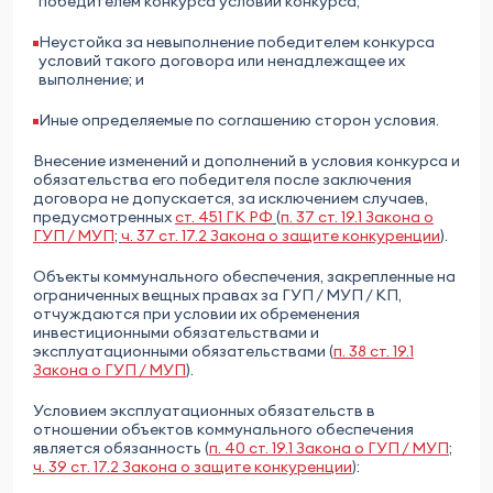
победителем конкурса условий конкурса;
Неустойка за невыполнение победителем конкурса
условий такого договора или ненадлежащее их
выполнение; и
Иные определяемые по соглашению сторон условия.
Внесение изменений и дополнений в условия конкурса и
обязательства его победителя после заключения
договора не допускается, за исключением случаев,
предусмотренных
ст. 451 ГК РФ
(
п. 37 ст. 19.1 Закона о
ГУП / МУП
;
ч. 37 ст. 17.2 Закона о защите конкуренции
).
Объекты коммунального обеспечения, закрепленные на
ограниченных вещных правах за ГУП / МУП / КП,
отчуждаются при условии их обременения
инвестиционными обязательствами и
эксплуатационными обязательствами (
п. 38 ст. 19.1
Закона о ГУП / МУП
).
Условием эксплуатационных обязательств в
отношении объектов коммунального обеспечения
является обязанность (
п. 40 ст. 19.1 Закона о ГУП / МУП
;
ч. 39 ст. 17.2 Закона о защите конкуренции
):