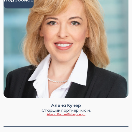
Алёна Кучер
Старший партнёр, к.ю.н.
Alyona.Kucher@kkmp.legal