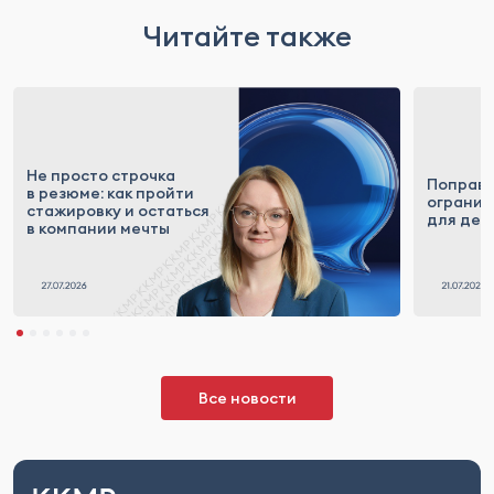
Читайте также
Не просто строчка
Поправк
в резюме: как пройти
огранич
стажировку и остаться
для деп
в компании мечты
Все новости