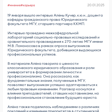
20.01.2025
#мнение
#карьера
19 января вышло интервью Алёны Кучер, к.ю.н., доцента
кафедры гражданского права Юридического
факультета МГУ, старшего партнера ККМП.
Интервью проведено межкафедральной
лабораторией социально-правовых исследований и
сравнительного правоведения к 270-летию МГУ имени
М.В. Ломоносова в рамках опроса выпускников
Юридического факультета, добившихся выдающихся
профессиональных успехов.
В материале Алёна говорила о ценности
классического юридического образования и роли
университета в формировании личности и
профессионализма. Она рассказала, как
фундаментальные знания, полученные в МГУ,
позволяют выпускникам успешно адаптироваться к
любым правовым изменениям. Разговор коснулся и
влияния преподавателей, ставших наставниками, на
профессиональное становление будущего юриста.
Алёна также поделилась наблюдениями о различиях
поколений и изменении приоритетов в студенческой