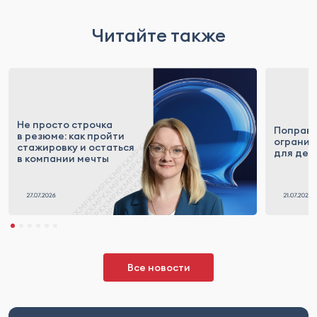
Читайте также
Не просто строчка
Поправк
в резюме: как пройти
огранич
стажировку и остаться
для деп
в компании мечты
Все новости