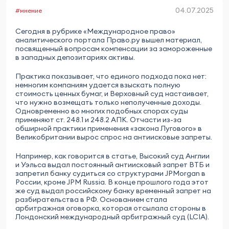
04.07.2025
#мнение
Сегодня в рубрике «Международное право»
аналитического портала Право.ру вышел материал,
посвященный вопросам компенсации за замороженные
в западных депозитариях активы.
Практика показывает, что единого подхода пока нет:
немногим компаниям удается взыскать полную
стоимость ценных бумаг, и Верховный суд настаивает,
что нужно возмещать только неполученные доходы.
Одновременно во многих подобных спорах суды
применяют ст. 248.1 и 248.2 АПК. Отчасти из-за
обширной практики применения «закона Лугового» в
Великобритании вырос спрос на антиисковые запреты.
Например, как говорится в статье, Высокий суд Англии
и Уэльса выдал постоянный антиисковый запрет ВТБ и
запретил банку судиться со структурами JPMorgan в
России, кроме JPM Russia. В конце прошлого года этот
же суд выдал российскому банку временный запрет на
разбирательства в РФ. Основанием стала
арбитражная оговорка, которая отсылала стороны в
Лондонский международный арбитражный суд (LCIA).