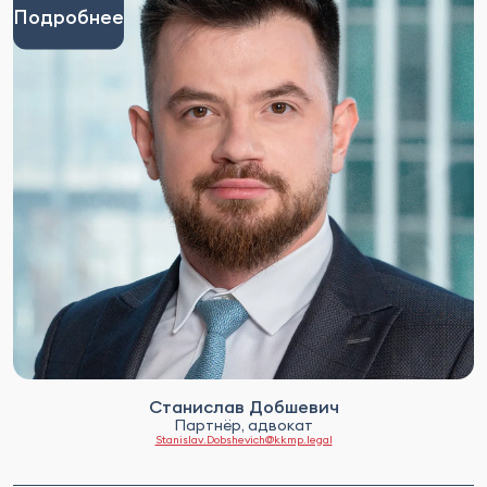
Подробнее
Станислав Добшевич
Партнёр, адвокат
Stanislav.Dobshevich@kkmp.legal