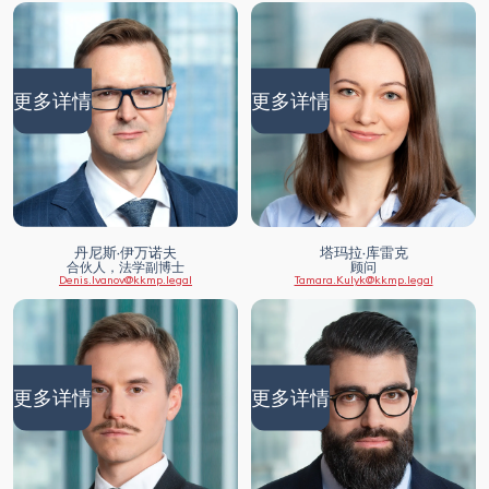
更多详情
更多详情
丹尼斯·伊万诺夫
塔玛拉·库雷克
合伙人，法学副博士
顾问
Denis.Ivanov@kkmp.legal
Tamara.Kulyk@kkmp.legal
更多详情
更多详情