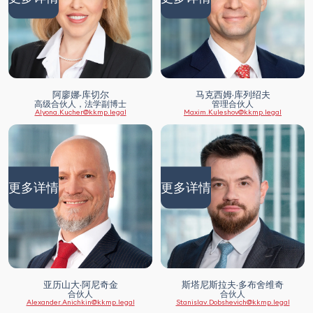
阿廖娜·库切尔
马克西姆·库列绍夫
高级合伙人，法学副博士
管理合伙人
Alyona.Kucher@kkmp.legal
Maxim.Kuleshov@kkmp.legal
更多详情
更多详情
亚历山大·阿尼奇金
斯塔尼斯拉夫·多布舍维奇
合伙人
合伙人
Alexander.Anichkin@kkmp.legal
Stanislav.Dobshevich@kkmp.legal