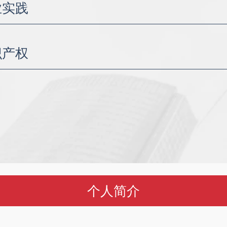
激励计划
业实践
与合规
争议
协议
与特许经营
识产权
与服务协议
产权注册
项目 / 并购交易中的知识产权
个人简介