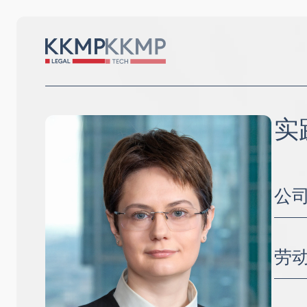
实
公
并购
公司
劳
法律
当代