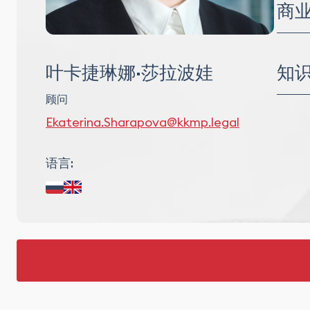
长期
商
审计
劳动
供应
分销
知
叶卡捷琳娜·莎拉波娃
商业
顾问
知识
Ekaterina.Sharapova@kkmp.legal
并购
语言: