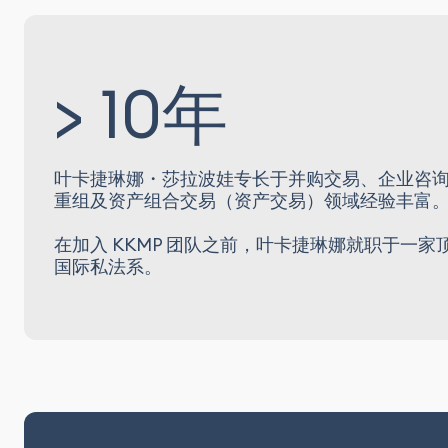
> 10年
叶卡捷琳娜・莎拉波娃专长于并购交易、企业咨
重组及资产组合交易（资产交易）领域经验丰富
在加入 KKMP 团队之前，叶卡捷琳娜就职于一
国际私法系。