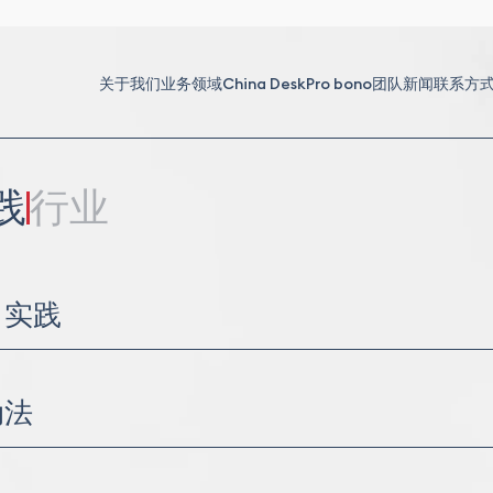
关于我们
业务领域
China Desk
Pro bono
团队
新闻
联系方
践
行业
司实践
（M&A）与合资（JV）
治理
动法
尽职调查
劳动问题