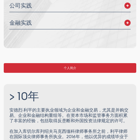
公司实践
并购（M&A）与合资（JV）
金融实践
公司治理
法律尽职调查
公司融资
债务重组
个人简介
> 10年
安德烈·利平的主要执业领域为企业和金融交易，尤其是并购交
易、企业和金融结构重组等。在资本市场和监管事务方面积累
了丰富的经验，包括取得反垄断和外国投资法律规定的许可。
在加入库切尔库列绍夫马克西缅科律师事务所之前，利平律师
在国际顶尖律师事务所执业。2016年，他以优异的成绩毕业于