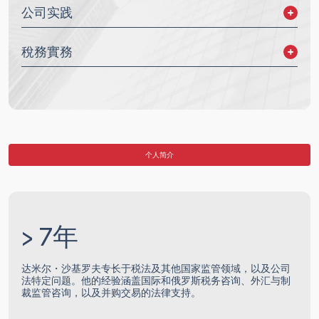
公司实践
并购（M&A）与合资（JV）
稅務實務
公司治理
法律尽职调查
税务规划与架构设计
交易税务咨询
金融工具与数字资产
税务争议
个人简介
> 7年
达米尔・沙基罗夫专长于税法及其他国家监管领域，以及公司
法特定问题。他的经验涵盖国际和俄罗斯税务咨询、外汇与制
裁监管咨询，以及并购交易的法律支持。