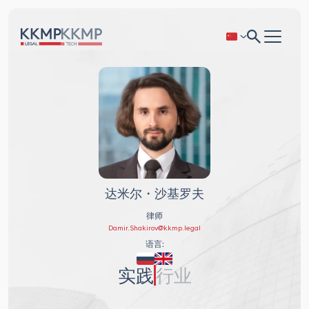
达米尔・沙基罗夫
律师
Damir.Shakirov@kkmp.legal
语言:
实践
行业