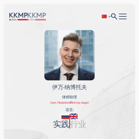
伊万·纳博托夫
律师助理
Ivan.Nabotov@kkmp.legal
语言:
实践
行业