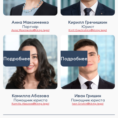
Анна Максименко
Кирилл Гречишкин
Партнёр
Юрист
Anna.Maximenko@kkmp.legal
Kirill.Grechishkin@kkmp.legal
Подробнее
Подробнее
Камилла Абазова
Иван Гришин
Помощник юриста
Помощник юриста
Kamilla.Abazova@kkmp.legal
Ivan.Grishin@kkmp.legal