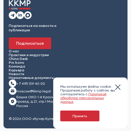
Подписаться на новости и
публикации
Подписаться
О нас
Практики и индустрии
China Desk
Pro bono
Команда
Карьера
Новости
Нормативные документы
+ 7 495 139 40 00
Мы используем файлы cookie.
Продолжив работу с сайтом, вы
moscow@kkmp.legal
соглашаетесь с
Политикой
Башня ОКО 1-й Красногвардейский
обработки персональных
проезд, д.21, стр.1 Москва 123112,
данных
Россия
Принять
© 2026 ООО «Кучер Кулешов Максименко и партнеры»