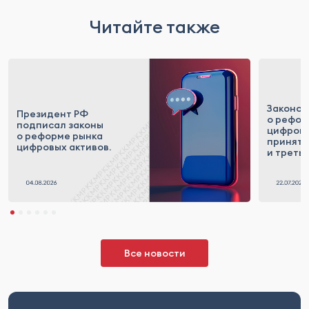
Читайте также
Законоп
Президент РФ
о рефор
подписал законы
цифровы
о реформе рынка
приняты
цифровых активов.
и треть
Все новости