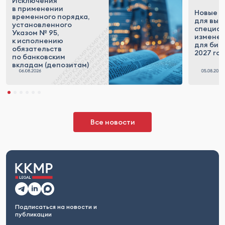
Исключения
в применении
Новые п
временного порядка,
для выс
установленного
специал
Указом № 95,
измене
к исполнению
для бизн
обязательств
2027 го
по банковским
вкладам (депозитам)
Все новости
Подписаться на новости и
публикации