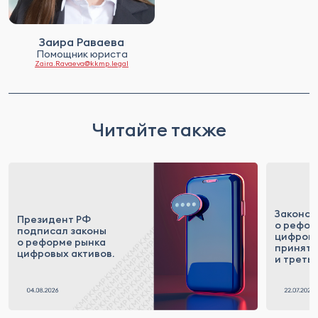
Заира Раваева
Помощник юриста
Zaira.Ravaeva@kkmp.legal
Читайте также
Законоп
Президент РФ
о рефор
подписал законы
цифровы
о реформе рынка
приняты
цифровых активов.
и треть