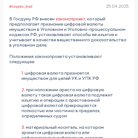
25.04.2025
#crypto_trail
В Госдуму РФ внесен
законопроект
, который
предполагает признание цифровой валюты
имуществом в Уголовном и Уголовно-процессуальном
кодексах РФ, устанавливает способы ее изъятия и
учитывает в качестве вещественного доказательства
в уголовном деле.
Положения законопроекта устанавливают
следующее:
1.
цифровая валюта признается
имуществом для целей УК и УПК РФ
2.
при наложении ареста на цифровую
валюту такая цифровая валюта подлежит
изъятию и операции с арестованной
цифровой валютой прекращаются
полностью или частично в пределах,
определенных судом
3.
материальный носитель, на котором
хранится цифровая валюта или
зафиксирована информация, которая