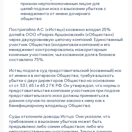
признан неуполномоченным лицом для
целей подачи иска о взыскании убытков с
менеджмента от имени дочернего
общества
Постригайло А.С. («Истец») косвенно владел 25%
долей в ООО «Разрез Аршановский» («Общество»)
через двухуровневую цепочку компаний. Единственный
участник Общества (холдинговая компания) и его
менеджмент контролировались мажоритарным
конечным участником, чья косвенная доля в бизнесе
составляла 75%.
Истец подал в суд представительский (косвенный) иск
от имени и в интересах Общества, требуя взыскать
убытки с двух директоров Общества на основании
ст.ст. 53.1, 65.1 и 65.2 ГК РФ. Он утверждал, что нормы о
представительстве компании участником при подаче
представительского иска должны применяться в
данном случае по аналогии закона к нему как к
бенефициарному владельцу Общества.
Суды отклонили доводы Истца. Они указали, что
требование о взыскании убытков может быть
предъявлено либо самим обществом, либо его
непосредственными участниками. Закон в данном