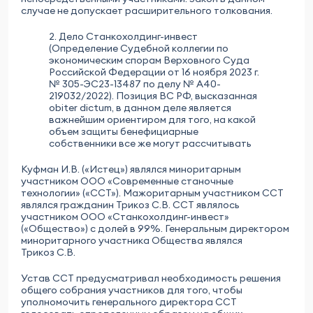
случае не допускает расширительного толкования.
2. Дело Станкохолдинг-инвест
(Определение Судебной коллегии по
экономическим спорам Верховного Суда
Российской Федерации от 16 ноября 2023 г.
№ 305-ЭС23-13487 по делу № А40-
219032/2022). Позиция ВС РФ, высказанная
obiter dictum, в данном деле является
важнейшим ориентиром для того, на какой
объем защиты бенефициарные
собственники все же могут рассчитывать
Куфман И.В. («Истец») являлся миноритарным
участником ООО «Современные станочные
технологии» («ССТ»). Мажоритарным участником ССТ
являлся гражданин Трикоз С.В. ССТ являлось
участником ООО «Станкохолдинг-инвест»
(«Общество») с долей в 99%. Генеральным директором
миноритарного участника Общества являлся
Трикоз С.В.
Устав ССТ предусматривал необходимость решения
общего собрания участников для того, чтобы
уполномочить генерального директора ССТ