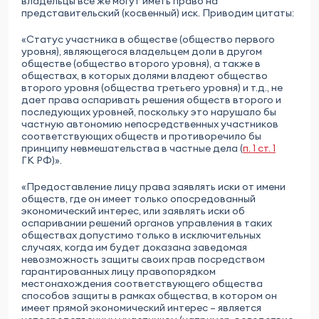
владельцы все же могут иметь право на
представительский (косвенный) иск. Приводим цитаты:
«Статус участника в обществе (общество первого
уровня), являющегося владельцем доли в другом
обществе (общество второго уровня), а также в
обществах, в которых долями владеют общество
второго уровня (общества третьего уровня) и т.д., не
дает права оспаривать решения обществ второго и
последующих уровней, поскольку это нарушало бы
частную автономию непосредственных участников
соответствующих обществ и противоречило бы
принципу невмешательства в частные дела (
п. 1 ст. 1
ГК РФ)».
«Предоставление лицу права заявлять иски от имени
обществ, где он имеет только опосредованный
экономический интерес, или заявлять иски об
оспаривании решений органов управления в таких
обществах допустимо только в исключительных
случаях, когда им будет доказана заведомая
невозможность защиты своих прав посредством
гарантированных лицу правопорядком
местонахождения соответствующего общества
способов защиты в рамках общества, в котором он
имеет прямой экономический интерес – является