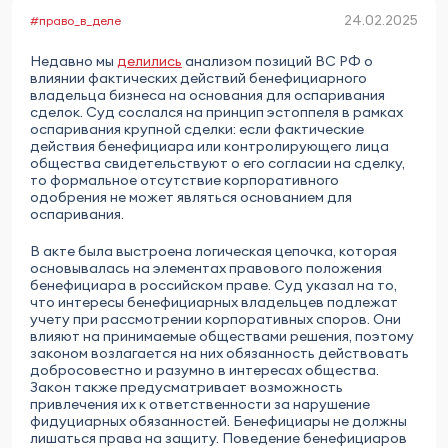
24.02.2025
#право_в_деле
Недавно мы
делились
анализом позиций ВС РФ о
влиянии фактических действий бенефициарного
владельца бизнеса на основания для оспаривания
сделок. Суд сослался на принцип эстоппеля в рамках
оспаривания крупной сделки: если фактические
действия бенефициара или контролирующего лица
общества свидетельствуют о его согласии на сделку,
то формальное отсутствие корпоративного
одобрения не может являться основанием для
оспаривания.
В акте была выстроена логическая цепочка, которая
основывалась на элементах правового положения
бенефициара в российском праве. Суд указал на то,
что интересы бенефициарных владельцев подлежат
учету при рассмотрении корпоративных споров. Они
влияют на принимаемые обществами решения, поэтому
законом возлагается на них обязанность действовать
добросовестно и разумно в интересах общества.
Закон также предусматривает возможность
привлечения их к ответственности за нарушение
фидуциарных обязанностей. Бенефициары не должны
лишаться права на защиту. Поведение бенефициаров