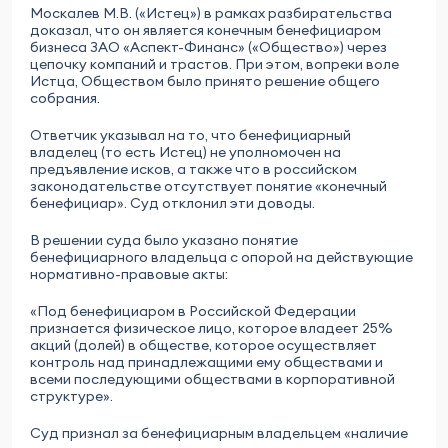
Москалев М.В. («Истец») в рамках разбирательства
доказал, что он является конечным бенефициаром
бизнеса ЗАО «Аспект-Финанс» («Общество») через
цепочку компаний и трастов. При этом, вопреки воле
Истца, Обществом было принято решение общего
собрания.
Ответчик указывал на то, что бенефициарный
владелец (то есть Истец) не уполномочен на
предъявление исков, а также что в российском
законодательстве отсутствует понятие «конечный
бенефициар». Суд отклонил эти доводы.
В решении суда было указано понятие
бенефициарного владельца с опорой на действующие
нормативно-правовые акты:
«Под бенефициаром в Российской Федерации
признается физическое лицо, которое владеет 25%
акций (долей) в обществе, которое осуществляет
контроль над принадлежащими ему обществами и
всеми последующими обществами в корпоративной
структуре».
Суд признал за бенефициарным владельцем «наличие