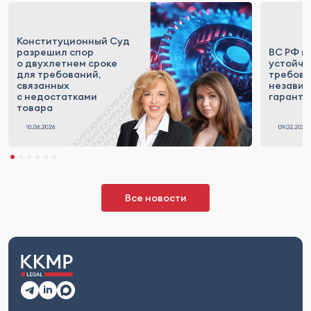
Конституционный Суд
разрешил спор
ВС РФ п
о двухлетнем сроке
устойчи
для требований,
требова
связанных
незави
с недостатками
гаранти
товара
Все новости