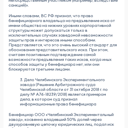
непосредственным участником (например, вследствие
санкций)».
Иными словами, ВС РФ признал, что право
бенефициарного владельца на предъявление иска от
имени общества на нижних уровнях корпоративной
структуры может допускаться только в
исключительных случаях заведомой невозможности
защиты прав и интересов иными способами.
Представляется, что это очень высокий стандарт для
обоснования представительского иска. При этом,
считаем позитивным подтверждение самой
возможности предъявления таких исков, когда иных
способов защиты у бенефициара нет, или они
блокируются третьими лицами.
3. Дело Челябинского Экспериментального
завода (Решение Арбитражного суда
Челябинской области от 31 октября 2018 г. по
делу № А76-18239/2018) является примером
дела, в котором суд признал
информационные права бенефициара
Бенефициар ООО «Челябинский Экспериментальный
завод», косвенно владевший 50% долей через
двухуровневую цепочку юридических лиц, подал иск