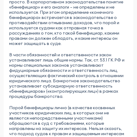
просто. В корпоративном законодательстве понятие
«бенефициар» и его аналоги – не определены и не
используется. При этом определение «конечного
бенефициара» встречается в законодательстве о
противодействии отмыванию доходов, что порой и
используется судами как отправная точка в
рассуждениях о том, кто такой бенефициар, какими
правами он должен обладать, и какие интересы он
может защищать в суде.
В части обязанностей и ответственности закон
устанавливает лишь общие нормы. Так, ст. 53.1 ГК РФ и
нормы специальных законов устанавливают
фидуциарные обязанности и ответственность лиц,
осуществляющих фактический контроль в отношении
юридического лица. Банкротное законодательство
устанавливает субсидиарную ответственность
«бенефициаров» («контролирующих лиц») в рамках
процедуры банкротства.
Порой бенефициары лично (в качестве косвенных
участников юридических лиц, в которых они не
являются непосредственными участниками)
обращаются в суд с требованиями, которые
направлены на защиту их интересов. Нельзя сказать,
что подход судов к правам и защищаемым интересам