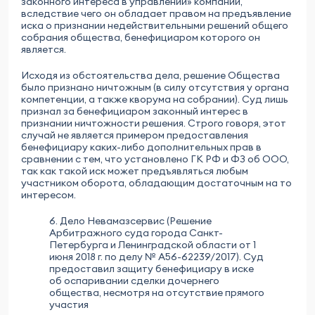
законного интереса в управлении» компании,
вследствие чего он обладает правом на предъявление
иска о признании недействительными решений общего
собрания общества, бенефициаром которого он
является.
Исходя из обстоятельства дела, решение Общества
было признано ничтожным (в силу отсутствия у органа
компетенции, а также кворума на собрании). Суд лишь
признал за бенефициаром законный интерес в
признании ничтожности решения. Строго говоря, этот
случай не является примером предоставления
бенефициару каких-либо дополнительных прав в
сравнении с тем, что установлено ГК РФ и ФЗ об ООО,
так как такой иск может предъявляться любым
участником оборота, обладающим достаточным на то
интересом.
6. Дело Невамазсервис (Решение
Арбитражного суда города Санкт-
Петербурга и Ленинградской области от 1
июня 2018 г. по делу № А56-62239/2017). Суд
предоставил защиту бенефициару в иске
об оспаривании сделки дочернего
общества, несмотря на отсутствие прямого
участия