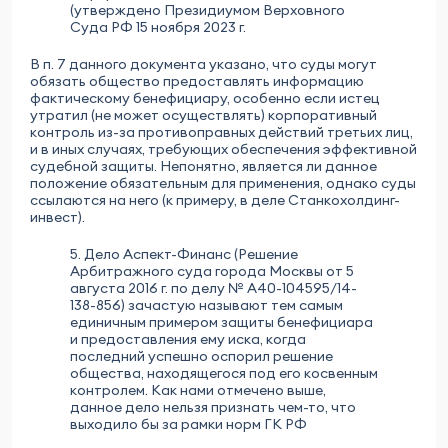
(утверждено Президиумом Верховного
Суда РФ 15 ноября 2023 г.
В п. 7 данного документа указано, что суды могут
обязать общество предоставлять информацию
фактическому бенефициару, особенно если истец
утратил (не может осуществлять) корпоративный
контроль из-за противоправных действий третьих лиц,
и в иных случаях, требующих обеспечения эффективной
судебной защиты. Непонятно, является ли данное
положение обязательным для применения, однако суды
ссылаются на него (к примеру, в деле Станкохолдинг-
инвест).
5. Дело Аспект-Финанс (Решение
Арбитражного суда города Москвы от 5
августа 2016 г. по делу № А40-104595/14-
138-856) зачастую называют тем самым
единичным примером защиты бенефициара
и предоставления ему иска, когда
последний успешно оспорил решение
общества, находящегося под его косвенным
контролем. Как нами отмечено выше,
данное дело нельзя признать чем-то, что
выходило бы за рамки норм ГК РФ