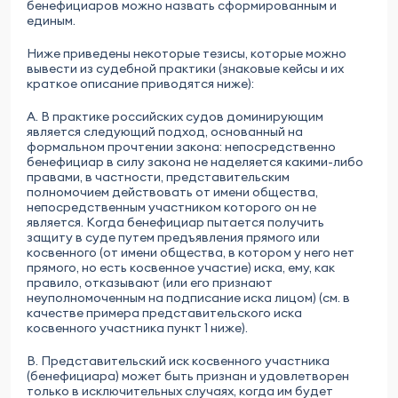
бенефициаров можно назвать сформированным и
единым.
Ниже приведены некоторые тезисы, которые можно
вывести из судебной практики (знаковые кейсы и их
краткое описание приводятся ниже):
A. В практике российских судов доминирующим
является следующий подход, основанный на
формальном прочтении закона: непосредственно
бенефициар в силу закона не наделяется какими-либо
правами, в частности, представительским
полномочием действовать от имени общества,
непосредственным участником которого он не
является. Когда бенефициар пытается получить
защиту в суде путем предъявления прямого или
косвенного (от имени общества, в котором у него нет
прямого, но есть косвенное участие) иска, ему, как
правило, отказывают (или его признают
неуполномоченным на подписание иска лицом) (см. в
качестве примера представительского иска
косвенного участника пункт 1 ниже).
B. Представительский иск косвенного участника
(бенефициара) может быть признан и удовлетворен
только в исключительных случаях, когда им будет