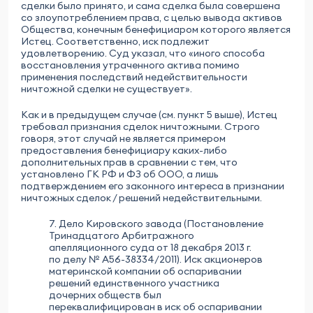
сделки было принято, и сама сделка была совершена
со злоупотреблением права, с целью вывода активов
Общества, конечным бенефициаром которого является
Истец. Соответственно, иск подлежит
удовлетворению. Суд указал, что «иного способа
восстановления утраченного актива помимо
применения последствий недействительности
ничтожной сделки не существует».
Как и в предыдущем случае (см. пункт 5 выше), Истец
требовал признания сделок ничтожными. Строго
говоря, этот случай не является примером
предоставления бенефициару каких-либо
дополнительных прав в сравнении с тем, что
установлено ГК РФ и ФЗ об ООО, а лишь
подтверждением его законного интереса в признании
ничтожных сделок / решений недействительными.
7. Дело Кировского завода (Постановление
Тринадцатого Арбитражного
апелляционного суда от 18 декабря 2013 г.
по делу № А56-38334/2011). Иск акционеров
материнской компании об оспаривании
решений единственного участника
дочерних обществ был
переквалифицирован в иск об оспаривании