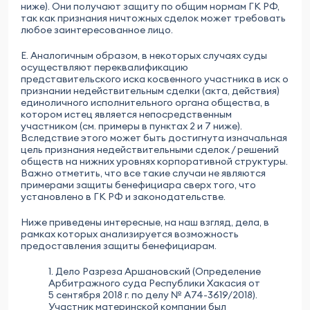
ниже). Они получают защиту по общим нормам ГК РФ,
так как признания ничтожных сделок может требовать
любое заинтересованное лицо.
E. Аналогичным образом, в некоторых случаях суды
осуществляют переквалификацию
представительского иска косвенного участника в иск о
признании недействительным сделки (акта, действия)
единоличного исполнительного органа общества, в
котором истец является непосредственным
участником (см. примеры в пунктах 2 и 7 ниже).
Вследствие этого может быть достигнута изначальная
цель признания недействительными сделок / решений
обществ на нижних уровнях корпоративной структуры.
Важно отметить, что все такие случаи не являются
примерами защиты бенефициара сверх того, что
установлено в ГК РФ и законодательстве.
Ниже приведены интересные, на наш взгляд, дела, в
рамках которых анализируется возможность
предоставления защиты бенефициарам.
1. Дело Разреза Аршановский (Определение
Арбитражного суда Республики Хакасия от
5 сентября 2018 г. по делу № А74-3619/2018).
Участник материнской компании был