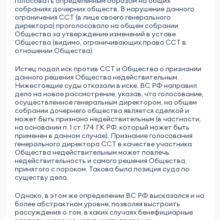
голосовать определенным образом на общих
собраниях дочерних обществ. В нарушение данного
ограничения ССТ (в лице своего генерального
директора) проголосовало на общем собрании
Общества за утверждение изменений в уставе
Общества (видимо, ограничивающих права ССТ в
отношении Общества).
Истец подал иск против ССТ и Общества о признании
данного решения Общества недействительным.
Нижестоящие суды отказали в иске. ВС РФ направил
дело на новое рассмотрение, указав, что голосование,
осуществленное генеральным директором, на общем
собрании дочернего общества является сделкой и
может быть признано недействительным (в частности,
на основании п. 1 ст. 174 ГК РФ, который может быть
применен в данном случае). Признание голосования
генерального директора ССТ в качестве участника
Общества недействительным может повлечь
недействительность и самого решения Общества,
принятого с пороком. Такова была позиция суда по
существу дела.
Однако, в этом же определении ВС РФ высказался и на
более абстрактном уровне, позволяя выстроить
рассуждения о том, в каких случаях бенефициарные