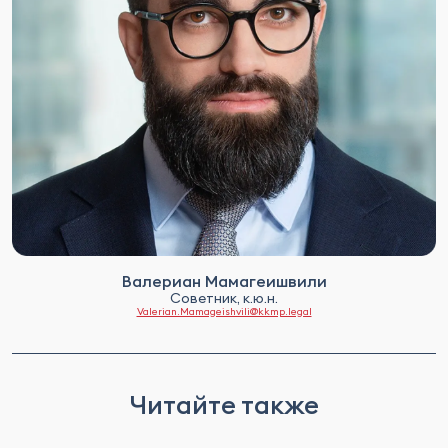
Валериан Мамагеишвили
Советник, к.ю.н.
Valerian.Mamageishvili@kkmp.legal
Читайте также