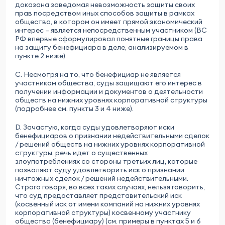
доказана заведомая невозможность защиты своих
прав посредством иных способов защиты в рамках
общества, в котором он имеет прямой экономический
интерес – является непосредственным участником (ВС
РФ впервые сформулировал понятные границы права
на защиту бенефициара в деле, анализируемом в
пункте 2 ниже).
C. Несмотря на то, что бенефициар не является
участником общества, суды защищают его интерес в
получении информации и документов о деятельности
обществ на нижних уровнях корпоративной структуры
(подробнее см. пункты 3 и 4 ниже).
D. Зачастую, когда суды удовлетворяют иски
бенефициаров о признании недействительными сделок
/ решений обществ на нижних уровнях корпоративной
структуры, речь идет о существенных
злоупотреблениях со стороны третьих лиц, которые
позволяют суду удовлетворить иск о признании
ничтожных сделок / решений недействительными.
Строго говоря, во всех таких случаях, нельзя говорить,
что суд предоставляет представительский иск
(косвенный иск от имени компаний на нижних уровнях
корпоративной структуры) косвенному участнику
общества (бенефициару) (см. примеры в пунктах 5 и 6