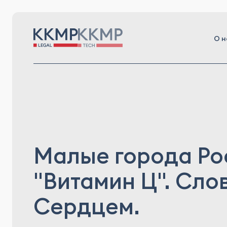
О н
Малые города Ро
"Витамин Ц". Сло
Сердцем.