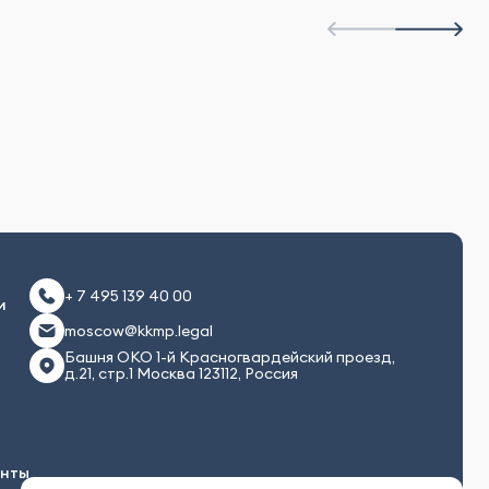
+ 7 495 139 40 00
и
moscow@kkmp.legal
Башня ОКО 1-й Красногвардейский проезд,
д.21, стр.1 Москва 123112, Россия
енты