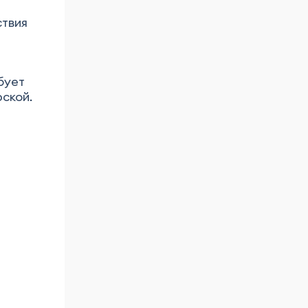
ствия
бует
ской.