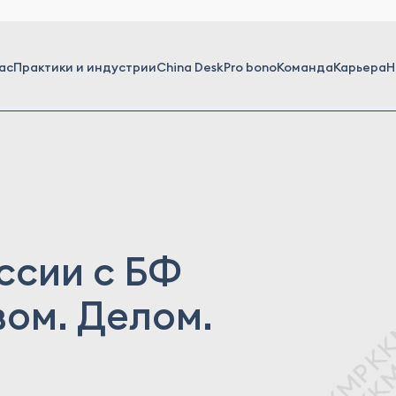
ас
Практики и индустрии
China Desk
Pro bono
Команда
Карьера
Н
ссии с БФ
вом. Делом.