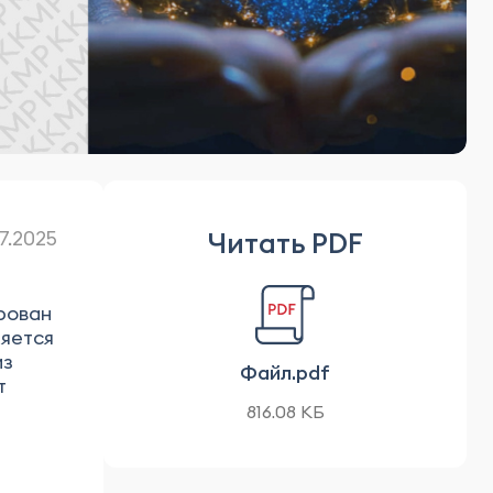
Читать PDF
7.2025
рован
ляется
из
Файл.pdf
т
816.08 КБ