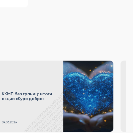
ККМП без границ: итоги
Е
акции «Курс добра»
B