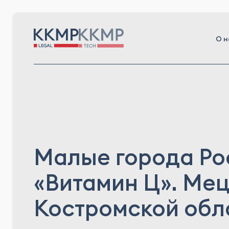
О н
Малые города Ро
«Витамин Ц». Ме
Костромской обл