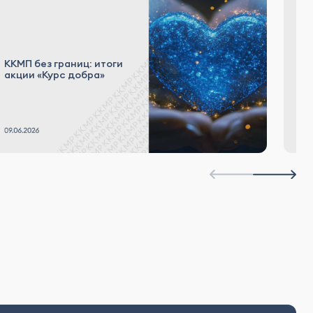
ККМП без границ: итоги
Е
акции «Курс добра»
B