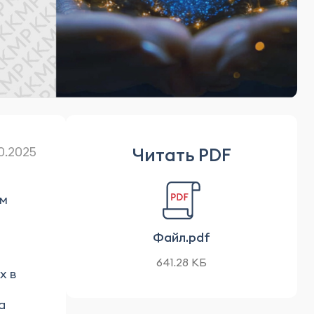
Читать PDF
10.2025
ом
Файл.pdf
641.28 КБ
х в
а