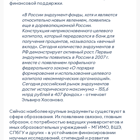
финансовой поддержки.
«В России эндаумент-фонды, хотя и являются
относительно новым явлением, появились
еще в дореволюционной России.
Конструкция неприкосновенного целевого
капитала, который передавался в банк для
получения процентов, называлась «вечный
вклад». Сегодня количество эндаументов в
РФ демонстрирует активный рост. Первые
эндаументы появились в России в 2007 г.
вместе с появлением профильного
федерального закона «О порядке
формирования и использования целевого
капитала некоммерческих организаций».
Сегодня российский рынок эндаументов
достиг исторического максимума – 155,6
млрд рублей в 407 фондах.»
- отмечает
Эльвира Хасанова.
Сейчас наиболее крупные эндаументы существуют в
сфере образования. Их появление связано, главным
образом, с потребностью ведущих университетов и
иных образовательных учреждений – МГИМО, ВШЭ,
СПбГУ и других – в устойчивом финансировании
научных исследований, стипендий и развития