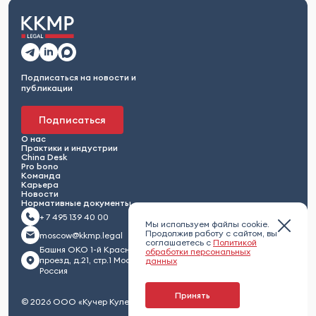
Подписаться на новости и
публикации
Подписаться
О нас
Практики и индустрии
China Desk
Pro bono
Команда
Карьера
Новости
Нормативные документы
+ 7 495 139 40 00
Мы используем файлы cookie.
Продолжив работу с сайтом, вы
moscow@kkmp.legal
соглашаетесь с
Политикой
Башня ОКО 1-й Красногвардейский
обработки персональных
проезд, д.21, стр.1 Москва 123112,
данных
Россия
Принять
© 2026 ООО «Кучер Кулешов Максименко и партнеры»