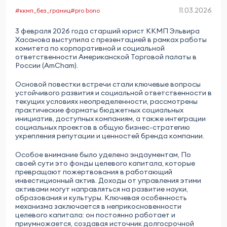
11.03.2026
#ккмп_без_границ
#pro bono
3 февраля 2026 года старший юрист ККМП Эльвира
Хасанова выступила с презентацией в рамках работы
комитета по корпоративной и социальной
ответственности Американской Торговой палаты в
России (AmCham).
Основой повестки встречи стали ключевые вопросы
устойчивого развития и социальной ответственности в
текущих условиях неопределенности, рассмотрены
практические форматы бюджетных социальных
инициатив, доступных компаниям, а также интеграции
социальных проектов в общую бизнес-стратегию
укрепления репутации и ценностей бренда компании.
Особое внимание было уделено эндаументам, По
своей сути это фонды целевого капитала, которые
превращают пожертвования в работающий
инвестиционный актив. Доходы от управления этими
активами могут направляться на развитие науки,
образования и культуры. Ключевая особенность
механизма заключается в неприкосновенности
целевого капитала: он постоянно работает и
приумножается, создавая источник долгосрочной